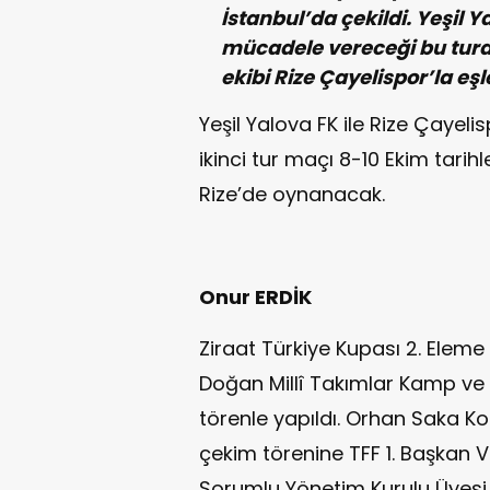
İstanbul’da çekildi. Yeşil 
mücadele vereceği bu turda
ekibi Rize Çayelispor’la eşle
Yeşil Yalova FK ile Rize Çayeli
ikinci tur maçı 8-10 Ekim tari
Rize’de oynanacak.
Onur ERDİK
Ziraat Türkiye Kupası 2. Elem
Doğan Millî Takımlar Kamp ve 
törenle yapıldı. Orhan Saka 
çekim törenine TFF 1. Başkan Ve
Sorumlu Yönetim Kurulu Üyesi 