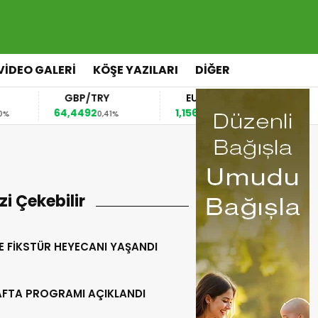
VİDEO GALERİ
KÖŞE YAZILARI
DİĞER
GBP/TRY
EUR/USD
BREN
64,4492
1,1567
82,63
0,41%
0,36%
0,1
izi Çekebilir
E FİKSTÜR HEYECANI YAŞANDI
HAFTA PROGRAMI AÇIKLANDI