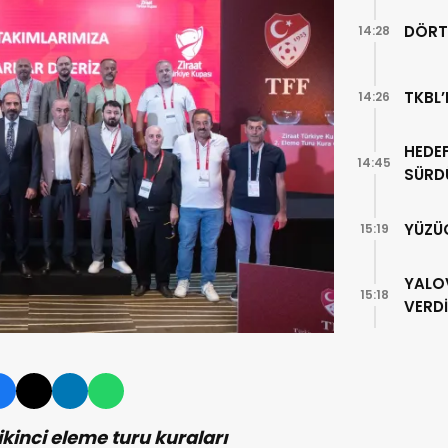
DÖRT
14:28
TKBL’
14:26
HEDEF
14:45
SÜRD
YÜZÜ
15:19
YALO
15:18
VERDİ
ikinci eleme turu kuraları