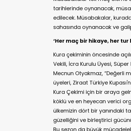
tarihlerinde oynanacak, müsa
edilecek. Müsabakalar, kurad
sahasında oynanacak ve galip
‘Her maç bir hikaye, her tur 
Kura çekiminin öncesinde açıl
Vekili, İcra Kurulu Üyesi, Süpe
Mecnun Otyakmaz, “Değerli misa
üyeleri, Ziraat Türkiye Kupas
Kura Çekimi için bir araya ge
köklü ve en heyecan verici or
ülkemizin dört bir yanındaki ta
güzelliğini ve birleştirici gücü
Bu sezon da büyük mücadelele