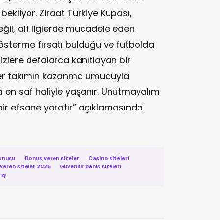
 bekliyor. Ziraat Türkiye Kupası,
eğil, alt liglerde mücadele eden
gösterme fırsatı bulduğu ve futbolda
lere defalarca kanıtlayan bir
her takımın kazanma umuduyla
a en saf haliyle yaşanır. Unutmayalım
 bir efsane yaratır” açıklamasında
onusu
·
Bonus veren siteler
·
Casino siteleri
·
eren siteler 2026
·
Güvenilir bahis siteleri
·
riş