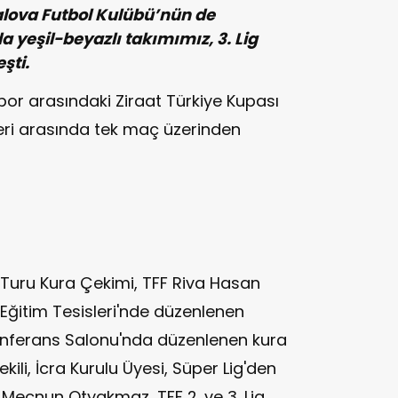
Yalova Futbol Kulübü’nün de
 yeşil-beyazlı takımımız, 3. Lig
şti.
spor arasındaki Ziraat Türkiye Kupası
hleri arasında tek maç üzerinden
e Turu Kura Çekimi, TFF Riva Hasan
Eğitim Tesisleri'nde düzenlenen
Konferans Salonu'nda düzenlenen kura
kili, İcra Kurulu Üyesi, Süper Lig'den
Mecnun Otyakmaz, TFF 2. ve 3. Lig