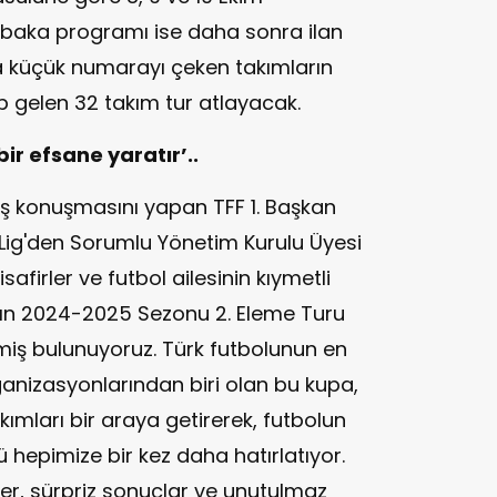
baka programı ise daha sonra ilan
a küçük numarayı çeken takımların
 gelen 32 takım tur atlayacak.
bir efsane yaratır’..
ış konuşmasını yapan TFF 1. Başkan
r Lig'den Sorumlu Yönetim Kurulu Üyesi
firler ve futbol ailesinin kıymetli
ı'nın 2024-2025 Sezonu 2. Eleme Turu
lmiş bulunuyoruz. Türk futbolunun en
ganizasyonlarından biri olan bu kupa,
kımları bir araya getirerek, futbolun
nü hepimize bir kez daha hatırlatıyor.
r, sürpriz sonuçlar ve unutulmaz