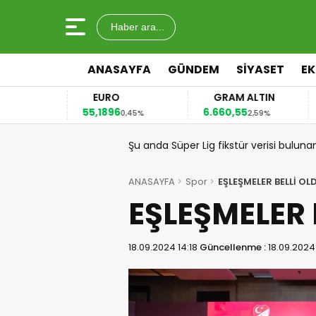
Haber ara...
ANASAYFA
GÜNDEM
SİYASET
E
EURO
GRAM ALTIN
55,1896
6.660,55
41
2%
0,45%
2,59%
Şu anda Süper Lig fikstür verisi buluna
ANASAYFA
Spor
EŞLEŞMELER BELLİ OL
EŞLEŞMELER 
18.09.2024 14:18
Güncellenme :
18.09.2024