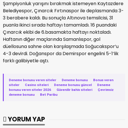
Şampiyonluk yarışını bırakmak istemeyen Kaytazdere
Belediyespor, Çınarcık Fırtınaspor ile deplasmanda 3-
3 berabere kaldı. Bu sonuçla Altınova temsilcisi, 31
puanla ikinci sırada haftayı tamamladı. 16 puandaki
Çınarcık ekibi de 6.basamakta haftayı noktaladı.
Haftanın diğer maçlarında Samanlıspor, gol
düellosuna sahne olan karşılaşmada Soğucakspor’u
4-3 devirdi. Doğanspor da Demirspor engelini 5-1’lik
farklı galibiyetle aştı.
Deneme bonusu veren siteler
·
Deneme bonusu
·
Bonus veren
siteler
·
Casino siteleri
·
Deneme bonusu güncel
·
Deneme
bonusu veren siteler 2026
·
Güvenilir bahis siteleri
·
Çevrimsiz
deneme bonusu
·
Bet Paribu
YORUM YAP