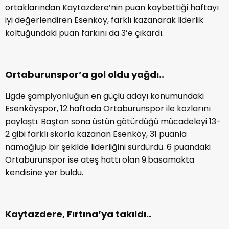
ortaklarından Kaytazdere’nin puan kaybettiği haftayı
iyi değerlendiren Esenköy, farklı kazanarak liderlik
koltuğundaki puan farkını da 3’e çıkardı.
Ortaburunspor’a gol oldu yağdı..
Ligde şampiyonluğun en güçlü adayı konumundaki
Esenköyspor, 12.haftada Ortaburunspor ile kozlarını
paylaştı. Baştan sona üstün götürdüğü mücadeleyi 13-
2 gibi farklı skorla kazanan Esenköy, 31 puanla
namağlup bir şekilde liderliğini sürdürdü. 6 puandaki
Ortaburunspor ise ateş hattı olan 9.basamakta
kendisine yer buldu.
Kaytazdere, Fırtına’ya takıldı..