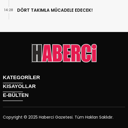
DÖRT TAKIMLA MÜCADELE EDECEK!
14:28
KATEGORİLER
KISAYOLLAR
Gündem
E-BÜLTEN
Siyaset
Künye
Sürmanşet
Üyelik
Eğitim
Tüm Yazarlar
Sağlık
Copyright © 2025 Haberci Gazetesi. Tüm Hakları Saklıdır.
İletişim
Spor
haberci.com.tr
e-bültenine abone olarak, tarafınıza haber,