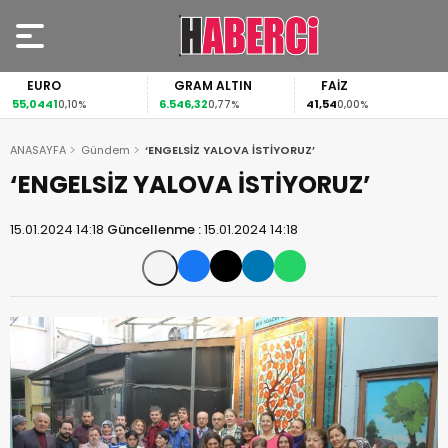
EURO
GRAM ALTIN
FAİZ
55,0441
6.546,32
41,54
0,10%
0,77%
0,00%
ANASAYFA
Gündem
‘ENGELSİZ YALOVA İSTİYORUZ’
‘ENGELSİZ YALOVA İSTİYORUZ’
15.01.2024 14:18
Güncellenme :
15.01.2024 14:18