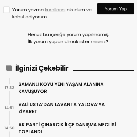
Yorum Yap
Yorum yazma
kurallarını
okudum ve
kabul ediyorum.
Henüz bu içeriğe yorum yapılmamış.
İlk yorum yapan olmak ister misiniz?
İlginizi Çekebilir
SAMANLI KÖYÜ YENİ YAŞAM ALANINA
17:32
KAVUŞUYOR
VALİ USTA’DAN LAVANTA YALOVA’YA
14:51
ZİYARET
AK PARTİ ÇINARCIK İLÇE DANIŞMA MECLİSİ
14:50
TOPLANDI