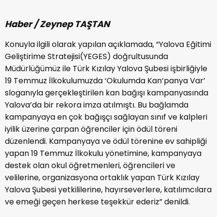
Haber / Zeynep TAŞTAN
Konuyla ilgili olarak yapılan açıklamada, “Yalova Eğitimi
Geliştirime Stratejisi(YEGES) doğrultusunda
Müdürlüğümüz ile Türk Kızılay Yalova Şubesi işbirliğiyle
19 Temmuz İlkokulumuzda ‘Okulumda Kan’panya Var’
sloganıyla gerçekleştirilen kan bağışı kampanyasında
Yalova’da bir rekora imza atılmıştı. Bu bağlamda
kampanyaya en çok bağışçı sağlayan sınıf ve kalpleri
iyilik üzerine çarpan öğrenciler için ödül töreni
düzenlendi. Kampanyaya ve ödül törenine ev sahipliği
yapan 19 Temmuz İlkokulu yönetimine, kampanyaya
destek olan okul öğretmenleri, öğrencileri ve
velilerine, organizasyona ortaklık yapan Türk Kızılay
Yalova Şubesi yetkililerine, hayırseverlere, katılımcılara
ve emeği geçen herkese teşekkür ederiz” denildi.