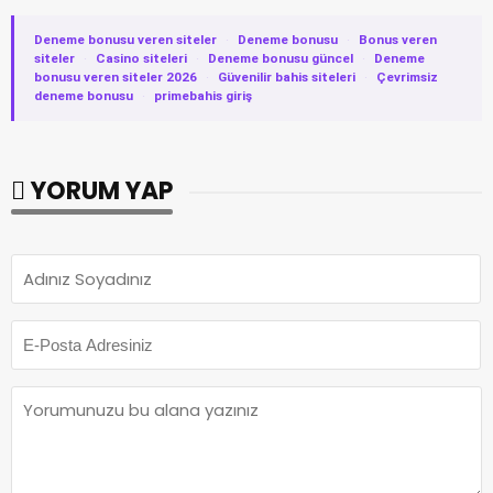
Deneme bonusu veren siteler
·
Deneme bonusu
·
Bonus veren
siteler
·
Casino siteleri
·
Deneme bonusu güncel
·
Deneme
bonusu veren siteler 2026
·
Güvenilir bahis siteleri
·
Çevrimsiz
deneme bonusu
·
primebahis giriş
YORUM YAP