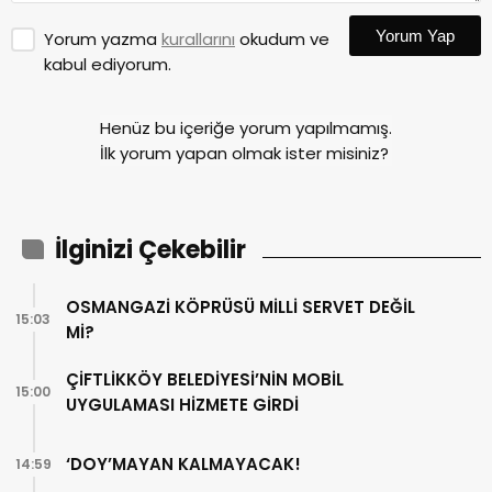
Yorum Yap
Yorum yazma
kurallarını
okudum ve
kabul ediyorum.
Henüz bu içeriğe yorum yapılmamış.
İlk yorum yapan olmak ister misiniz?
İlginizi Çekebilir
OSMANGAZİ KÖPRÜSÜ MİLLİ SERVET DEĞİL
15:03
Mİ?
ÇİFTLİKKÖY BELEDİYESİ’NİN MOBİL
15:00
UYGULAMASI HİZMETE GİRDİ
‘DOY’MAYAN KALMAYACAK!
14:59