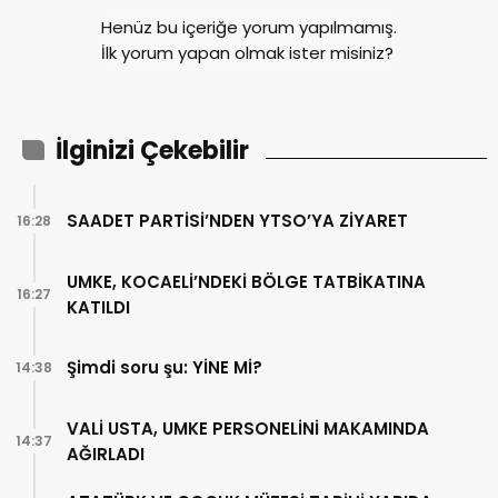
Henüz bu içeriğe yorum yapılmamış.
İlk yorum yapan olmak ister misiniz?
İlginizi Çekebilir
SAADET PARTİSİ’NDEN YTSO’YA ZİYARET
16:28
UMKE, KOCAELİ’NDEKİ BÖLGE TATBİKATINA
16:27
KATILDI
Şimdi soru şu: YİNE Mİ?
14:38
VALİ USTA, UMKE PERSONELİNİ MAKAMINDA
14:37
AĞIRLADI