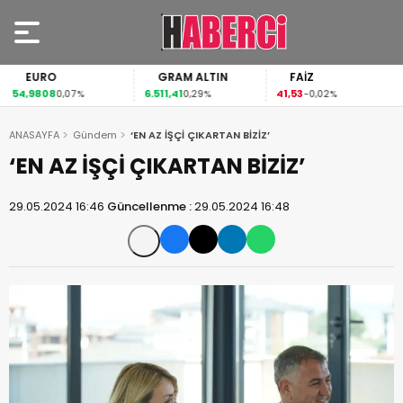
EURO
GRAM ALTIN
FAİZ
54,9808
6.511,41
41,53
0,07%
0,29%
-0,02%
ANASAYFA
Gündem
‘EN AZ İŞÇİ ÇIKARTAN BİZİZ’
‘EN AZ İŞÇİ ÇIKARTAN BİZİZ’
29.05.2024 16:46
Güncellenme :
29.05.2024 16:48