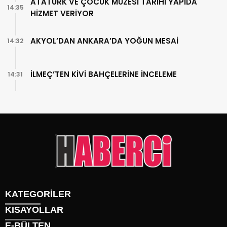
ATATÜRK VE ÇOCUK MÜZESİ TARİHİ YAPIDA
14:35
HİZMET VERİYOR
AKYOL’DAN ANKARA’DA YOĞUN MESAİ
14:32
İLMEÇ’TEN KİVİ BAHÇELERİNE İNCELEME
14:31
KATEGORİLER
KISAYOLLAR
Gündem
E-BÜLTEN