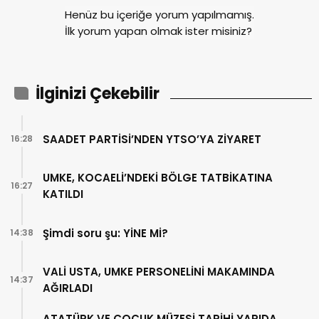
Henüz bu içeriğe yorum yapılmamış.
İlk yorum yapan olmak ister misiniz?
İlginizi Çekebilir
SAADET PARTİSİ’NDEN YTSO’YA ZİYARET
16:28
UMKE, KOCAELİ’NDEKİ BÖLGE TATBİKATINA
16:27
KATILDI
Şimdi soru şu: YİNE Mİ?
14:38
VALİ USTA, UMKE PERSONELİNİ MAKAMINDA
14:37
AĞIRLADI
ATATÜRK VE ÇOCUK MÜZESİ TARİHİ YAPIDA