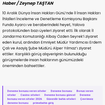
Haber / Zeynep TAŞTAN
10 Aralık Dünya İnsan Hakları Günü’nde İl İnsan Hakları
İhlalleri İnceleme ve Denetleme Komisyonu Başkanı
Funda Ayarcı ve beraberindeki heyet, Yalova
protokolünden bazı üyeleri ziyaret etti. İlk olarak İl
Jandarma Komutanlığı Albay Özden Seyrek’i ziyaret
eden kurul, ardından Emniyet Müdür Yardımcısı Erdem
Çalı ve Asayiş Şube Müdürü Alper Yılmaz’ı ziyaret
ettiler. Karşılıklı görüş alışverişinin bulunulduğu
görüşmelerde insan haklarının günümüzdeki
öneminden bahsettiler.
Deneme bonusu veren siteler
·
Deneme bonusu
·
Bonus veren
siteler
·
Casino siteleri
·
Deneme bonusu güncel
·
Deneme
bonusu veren siteler 2026
·
Güvenilir bahis siteleri
·
Çevrimsiz
deneme bonusu
·
primebahis giriş