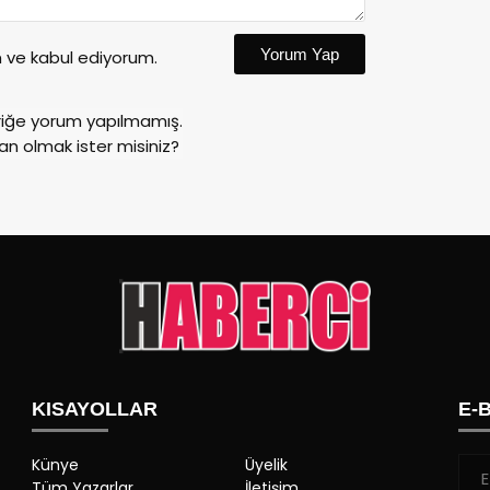
Yorum Yap
ve kabul ediyorum.
riğe yorum yapılmamış.
an olmak ister misiniz?
KISAYOLLAR
E-
Künye
Üyelik
Tüm Yazarlar
İletişim