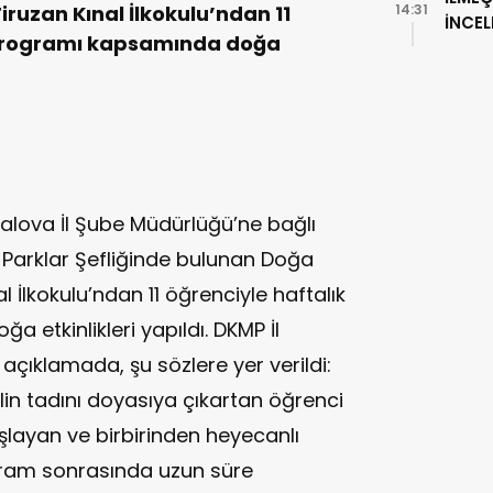
ruzan Kınal İlkokulu’ndan 11
14:31
İNCE
 programı kapsamında doğa
Yalova İl Şube Müdürlüğü’ne bağlı
 Parklar Şefliğinde bulunan Doğa
l İlkokulu’ndan 11 öğrenciyle haftalık
etkinlikleri yapıldı. DKMP İl
çıklamada, şu sözlere yer verildi:
lin tadını doyasıya çıkartan öğrenci
şlayan ve birbirinden heyecanlı
gram sonrasında uzun süre