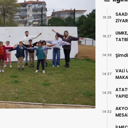
SAAD
16:28
ZİYA
UMKE,
16:27
TATBİ
Şimdi
14:38
VALİ 
14:37
MAKA
ATAT
14:35
YAPI
AKYO
14:32
MESA
İLMEÇ