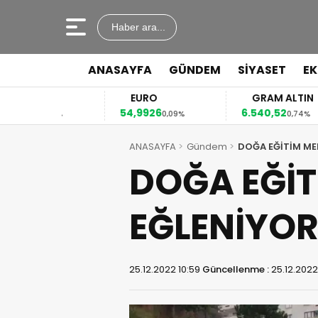
Haber ara...
ANASAYFA
GÜNDEM
SİYASET
E
R
EURO
GRAM ALTIN
0
54,9926
6.540,52
0,13%
0,09%
0,74%
ANASAYFA
Gündem
DOĞA EĞİTİM ME
DOĞA EĞİT
EĞLENİYO
25.12.2022 10:59
Güncellenme :
25.12.2022 