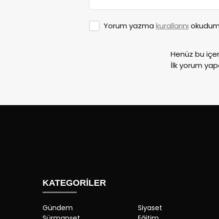
Yorum yazma
kurallarını
okudum 
Henüz bu içe
İlk yorum yap
KATEGORİLER
Gündem
Siyaset
Sürmanşet
Eğitim