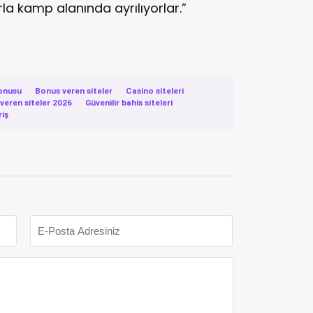
la kamp alanında ayrılıyorlar.”
onusu
·
Bonus veren siteler
·
Casino siteleri
·
eren siteler 2026
·
Güvenilir bahis siteleri
·
riş