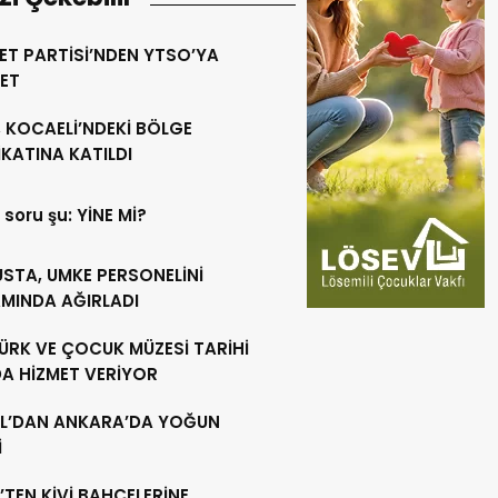
ET PARTİSİ’NDEN YTSO’YA
RET
 KOCAELİ’NDEKİ BÖLGE
KATINA KATILDI
 soru şu: YİNE Mİ?
USTA, UMKE PERSONELİNİ
MINDA AĞIRLADI
ÜRK VE ÇOCUK MÜZESİ TARİHİ
DA HİZMET VERİYOR
L’DAN ANKARA’DA YOĞUN
İ
’TEN KİVİ BAHÇELERİNE