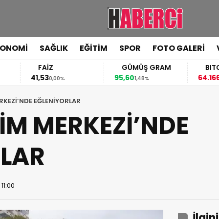
KONOMİ
SAĞLIK
EĞİTİM
SPOR
FOTO GALERİ
FAİZ
GÜMÜŞ GRAM
BITCOIN
41,53
95,60
64.166,00
0,00%
1,48%
-0,3
RKEZİ’NDE EĞLENİYORLAR
İM MERKEZİ’NDE
RLAR
11:00
İlgin