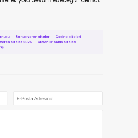
tirerek yola devam edeceğiz” denildi.
onusu
·
Bonus veren siteler
·
Casino siteleri
·
eren siteler 2026
·
Güvenilir bahis siteleri
·
riş