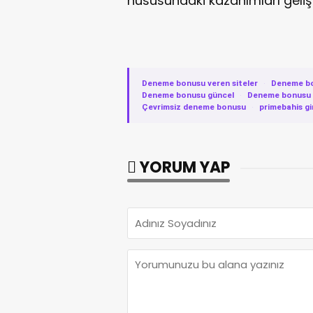
hususundaki kazanımları geliş
Deneme bonusu veren siteler
·
Deneme b
Deneme bonusu güncel
·
Deneme bonusu v
Çevrimsiz deneme bonusu
·
primebahis gi
YORUM YAP