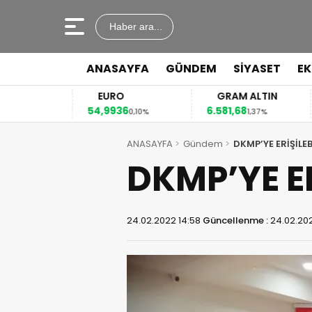
Haber ara...
ANASAYFA
GÜNDEM
SİYASET
E
EURO
GRAM ALTIN
54,9936
6.581,68
4
4%
0,10%
1,37%
ANASAYFA
Gündem
DKMP’YE ERİŞİLEB
DKMP’YE ER
24.02.2022 14:58
Güncellenme :
24.02.202