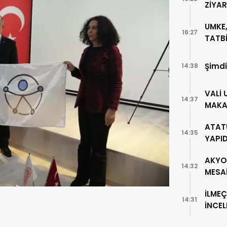
ZİYA
UMKE,
16:27
TATBİ
Şimdi
14:38
VALİ 
14:37
MAKA
ATAT
14:35
YAPI
AKYO
14:32
MESA
İLMEÇ
14:31
İNCE