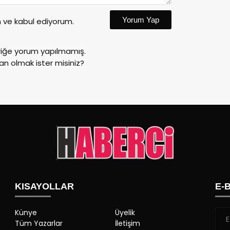
Yorum Yap
ve kabul ediyorum.
riğe yorum yapılmamış.
an olmak ister misiniz?
KISAYOLLAR
E-
Künye
Üyelik
Tüm Yazarlar
İletişim