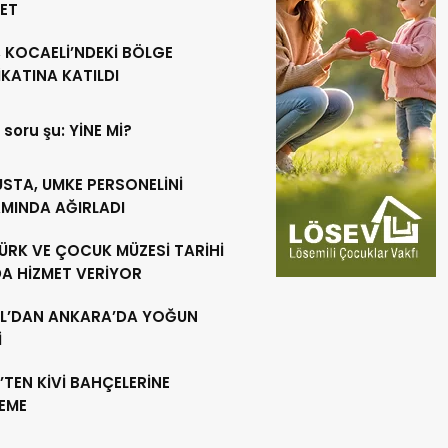
RET
 KOCAELİ’NDEKİ BÖLGE
KATINA KATILDI
 soru şu: YİNE Mİ?
USTA, UMKE PERSONELİNİ
MINDA AĞIRLADI
ÜRK VE ÇOCUK MÜZESİ TARİHİ
DA HİZMET VERİYOR
L’DAN ANKARA’DA YOĞUN
İ
’TEN KİVİ BAHÇELERİNE
LEME