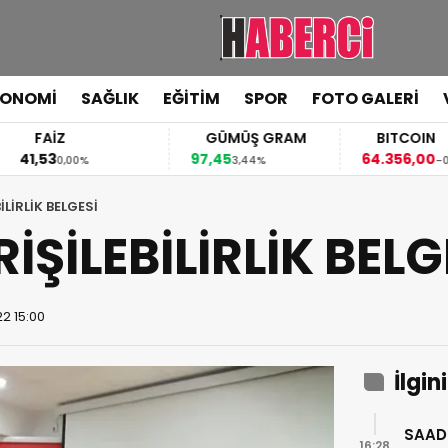
KONOMİ
SAĞLIK
EĞİTİM
SPOR
FOTO GALERİ
FAİZ
GÜMÜŞ GRAM
BITCOIN
1,53
97,45
64.356,00
0,00%
3,44%
-0,06%
İLİRLİK BELGESİ
İŞİLEBİLİRLİK BELG
2 15:00
İlgin
SAAD
16:28