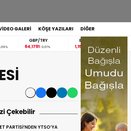
VİDEO GALERİ
KÖŞE YAZILARI
DİĞER
GBP/TRY
EUR/USD
BREN
64,1791
1,1523
83,35
-0,01%
-0,02%
1,
ESİ
izi Çekebilir
ET PARTİSİ’NDEN YTSO’YA