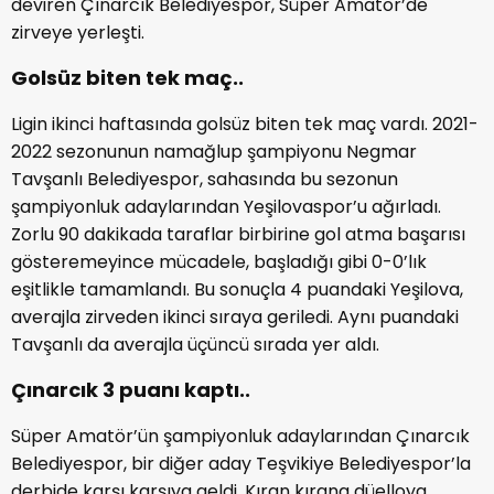
deviren Çınarcık Belediyespor, Süper Amatör’de
zirveye yerleşti.
Golsüz biten tek maç..
Ligin ikinci haftasında golsüz biten tek maç vardı. 2021-
2022 sezonunun namağlup şampiyonu Negmar
Tavşanlı Belediyespor, sahasında bu sezonun
şampiyonluk adaylarından Yeşilovaspor’u ağırladı.
Zorlu 90 dakikada taraflar birbirine gol atma başarısı
gösteremeyince mücadele, başladığı gibi 0-0’lık
eşitlikle tamamlandı. Bu sonuçla 4 puandaki Yeşilova,
averajla zirveden ikinci sıraya geriledi. Aynı puandaki
Tavşanlı da averajla üçüncü sırada yer aldı.
Çınarcık 3 puanı kaptı..
Süper Amatör’ün şampiyonluk adaylarından Çınarcık
Belediyespor, bir diğer aday Teşvikiye Belediyespor’la
derbide karşı karşıya geldi. Kıran kırana düelloya