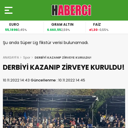
EURO
GRAM ALTIN
FAİZ
55,1896
6.660,55
41,30
0,45%
2,59%
-0,55%
Şu anda Süper Lig fikstür verisi bulunamadı.
ANASAYFA
Spor
DERBİYİ KAZANIP ZİRVEYE KURULDU!
DERBİYİ KAZANIP ZİRVEYE KURULDU!
10.11.2022 14:43
Güncellenme :
10.11.2022 14:45