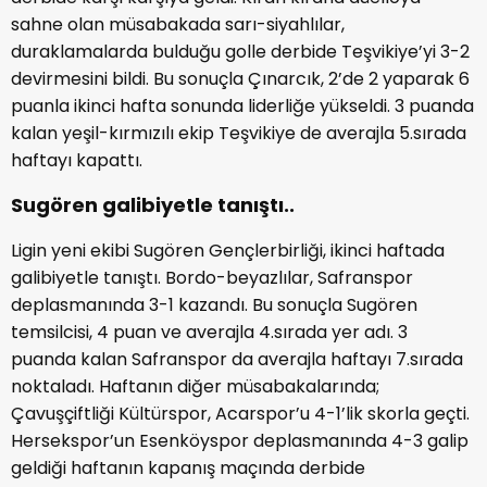
sahne olan müsabakada sarı-siyahlılar,
duraklamalarda bulduğu golle derbide Teşvikiye’yi 3-2
devirmesini bildi. Bu sonuçla Çınarcık, 2’de 2 yaparak 6
puanla ikinci hafta sonunda liderliğe yükseldi. 3 puanda
kalan yeşil-kırmızılı ekip Teşvikiye de averajla 5.sırada
haftayı kapattı.
Sugören galibiyetle tanıştı..
Ligin yeni ekibi Sugören Gençlerbirliği, ikinci haftada
galibiyetle tanıştı. Bordo-beyazlılar, Safranspor
deplasmanında 3-1 kazandı. Bu sonuçla Sugören
temsilcisi, 4 puan ve averajla 4.sırada yer adı. 3
puanda kalan Safranspor da averajla haftayı 7.sırada
noktaladı. Haftanın diğer müsabakalarında;
Çavuşçiftliği Kültürspor, Acarspor’u 4-1’lik skorla geçti.
Hersekspor’un Esenköyspor deplasmanında 4-3 galip
geldiği haftanın kapanış maçında derbide