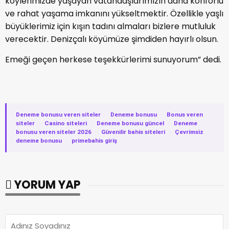
köylerimizde yaşayan vatandaşlarımızın daha konforlu
ve rahat yaşama imkanını yükseltmektir. Özellikle yaşlı
büyüklerimiz için kışın tadını almaları bizlere mutluluk
verecektir. Denizçalı köyümüze şimdiden hayırlı olsun.
Emeği geçen herkese teşekkürlerimi sunuyorum” dedi.
Deneme bonusu veren siteler
·
Deneme bonusu
·
Bonus veren
siteler
·
Casino siteleri
·
Deneme bonusu güncel
·
Deneme
bonusu veren siteler 2026
·
Güvenilir bahis siteleri
·
Çevrimsiz
deneme bonusu
·
primebahis giriş
YORUM YAP