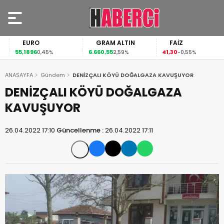
EURO
GRAM ALTIN
FAİZ
55,1896
6.660,55
41,30
0,45%
2,59%
-0,55%
ANASAYFA
Gündem
DENİZÇALI KÖYÜ DOĞALGAZA KAVUŞUYOR
DENİZÇALI KÖYÜ DOĞALGAZA
KAVUŞUYOR
26.04.2022 17:10
Güncellenme :
26.04.2022 17:11