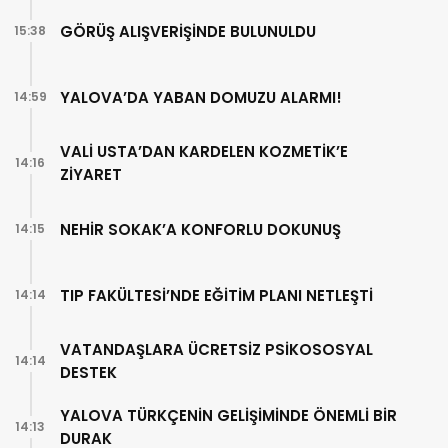
GÖRÜŞ ALIŞVERİŞİNDE BULUNULDU
15:38
YALOVA’DA YABAN DOMUZU ALARMI!
14:59
VALİ USTA’DAN KARDELEN KOZMETİK’E
14:16
ZİYARET
NEHİR SOKAK’A KONFORLU DOKUNUŞ
14:15
TIP FAKÜLTESİ’NDE EĞİTİM PLANI NETLEŞTİ
14:14
VATANDAŞLARA ÜCRETSİZ PSİKOSOSYAL
14:14
DESTEK
YALOVA TÜRKÇENİN GELİŞİMİNDE ÖNEMLİ BİR
14:13
DURAK