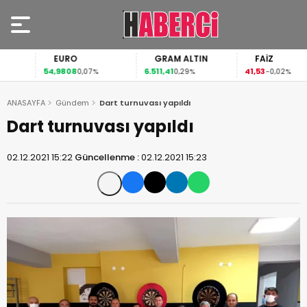
EURO
GRAM ALTIN
FAİZ
54,9808
6.511,41
41,53
0,07%
0,29%
-0,02%
ANASAYFA
Gündem
Dart turnuvası yapıldı
Dart turnuvası yapıldı
02.12.2021 15:22
Güncellenme :
02.12.2021 15:23