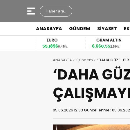
Haber ara...
ANASAYFA
GÜNDEM
SİYASET
E
EURO
GRAM ALTIN
55,1896
6.660,55
4
12%
0,45%
2,59%
ANASAYFA
Gündem
‘DAHA GÜZEL BİR
‘DAHA GÜZ
ÇALIŞMAYI
05.06.2026 12:33
Güncellenme :
05.06.202