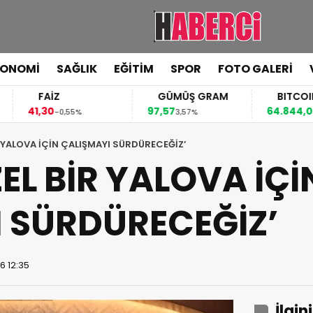
KONOMİ
SAĞLIK
EĞİTİM
SPOR
FOTO GALERİ
FAİZ
GÜMÜŞ GRAM
BITCOIN
1,30
97,57
64.844,00
-0,55%
3,57%
0,70%
 YALOVA İÇİN ÇALIŞMAYI SÜRDÜRECEĞİZ’
EL BİR YALOVA İÇİ
 SÜRDÜRECEĞİZ’
6 12:35
İlgin