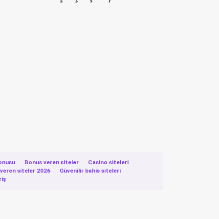
onusu
·
Bonus veren siteler
·
Casino siteleri
·
eren siteler 2026
·
Güvenilir bahis siteleri
·
riş