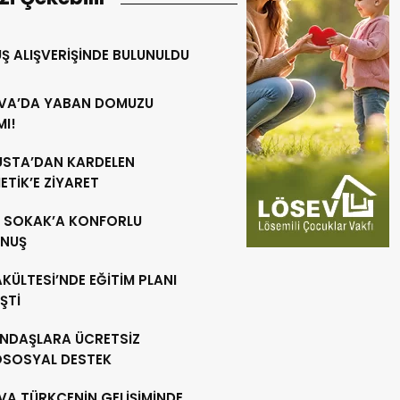
Ş ALIŞVERİŞİNDE BULUNULDU
VA’DA YABAN DOMUZU
MI!
 USTA’DAN KARDELEN
TİK’E ZİYARET
R SOKAK’A KONFORLU
NUŞ
AKÜLTESİ’NDE EĞİTİM PLANI
ŞTİ
NDAŞLARA ÜCRETSİZ
OSOSYAL DESTEK
VA TÜRKÇENİN GELİŞİMİNDE