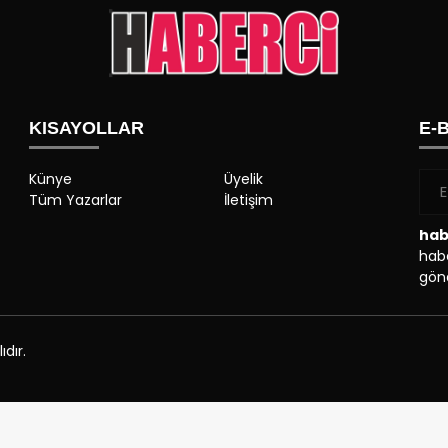
KISAYOLLAR
E-
Künye
Üyelik
Tüm Yazarlar
İletişim
hab
habe
gönd
dır.