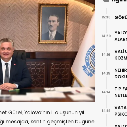
GÖRÜ
15:38
YALO
14:59
ALAR
VALİ
14:16
KOZME
NEHİ
14:15
DOKU
TIP F
14:14
NETLE
VATA
14:14
 Gürel, Yalova’nın il oluşunun yıl
PSİK
ığı mesajda, kentin geçmişten bugüne
YALO