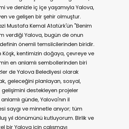
zmi ve denizle iç içe yaşamıyla Yalova,
 ve gelişen bir şehir olmuştur.
zi Mustafa Kemal Atatürk'ün "Benim
nem verdiği Yalova, bugün de onun
inin önemli temsilcilerinden biridir.
n Köşk, kentimizin doğaya, çevreye ve
in en anlamlı sembollerinden biri
er de Yalova Belediyesi olarak
ak, geleceğini planlayan, sosyal,
gelişimini destekleyen projeler
nlamlı günde, Yalova'nın il
i saygı ve minnetle anıyor; tüm
luş yıl dönümünü kutluyorum. Birlik ve
el bir Yalova için çalışmayı