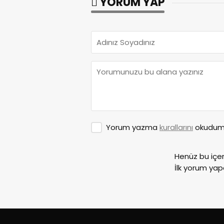
YORUM YAP
Yorum yazma
kurallarını
okudum 
Henüz bu içe
İlk yorum yap