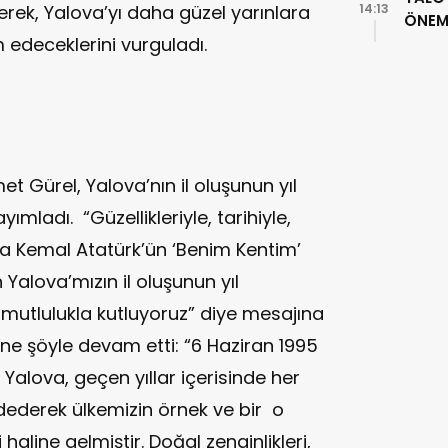
erek, Yalova’yı daha güzel yarınlara
14:13
ÖNEML
edeceklerini vurguladı.
 Gürel, Yalova’nın il oluşunun yıl
mladı. “Güzellikleriyle, tarihiyle,
fa Kemal Atatürk’ün ‘Benim Kentim’
 Yalova’mızın il oluşunun yıl
mutlulukla kutluyoruz” diye mesajına
ne şöyle devam etti: “6 Haziran 1995
Yalova, geçen yıllar içerisinde her
ederek ülkemizin örnek ve bir o
haline gelmiştir. Doğal zenginlikleri,