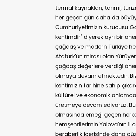
termal kaynakları, tarımı, turi
her geçen gün daha da büyüyen
Cumhuriyetimizin kurucusu Ga
kentimdir" diyerek ayrı bir ö
çağdaş ve modern Türkiye hedef
Atatürk'ün mirası olan Yürüye
çağdaş değerlere verdiği önem
olmaya devam etmektedir. Bizl
kentimizin tarihine sahip çıkar
kültürel ve ekonomik anlamda 
üretmeye devam ediyoruz. Bu a
olmasında emeği geçen herkes
hemşehrilerimin Yalova'nın il o
beraberlik içerisinde daha güz