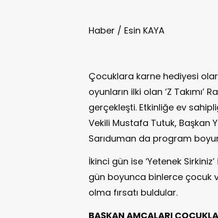
Haber / Esin KAYA
Çocuklara karne hediyesi olara
oyunların ilki olan ‘Z Takımı’ R
gerçekleşti. Etkinliğe ev sahi
Vekili Mustafa Tutuk, Başkan 
Sarıduman da program boyunca 
İkinci gün ise ‘Yetenek Sirkiniz’
gün boyunca binlerce çocuk ve
olma fırsatı buldular.
BAŞKAN AMCALARI ÇOCUKLARI