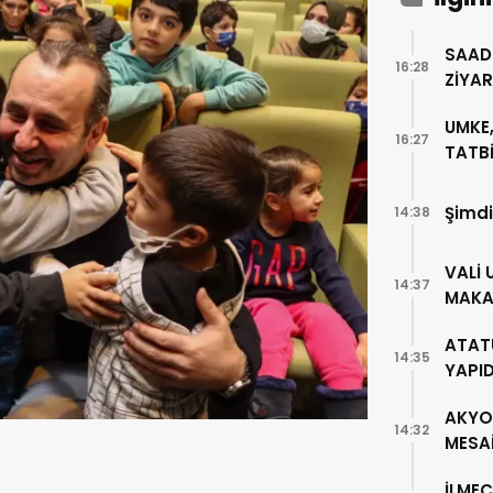
SAAD
16:28
ZİYA
UMKE,
16:27
TATBİ
Şimdi
14:38
VALİ 
14:37
MAKA
ATAT
14:35
YAPI
AKYO
14:32
MESA
İLMEÇ