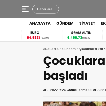
Haber ara...
ANASAYFA
GÜNDEM
SİYASET
E
EURO
GRAM ALTIN
54,9331
6.495,73
41
4%
-0,02%
0,05%
ANASAYFA
Gündem
Çocuklara karne 
Çocuklara 
başladı
31.01.2022 16:26
Güncellenme :
31.01.2022 