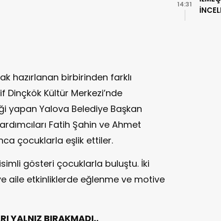
14:31
İNCE
k hazırlanan birbirinden farklı
aif Dinçkök Kültür Merkezi’nde
pliği yapan Yalova Belediye Başkan
Yardımcıları Fatih Şahin ve Ahmet
çocuklarla eşlik ettiler.
 isimli gösteri çocuklarla buluştu. İki
 aile etkinliklerde eğlenme ve motive
 YALNIZ BIRAKMADI..