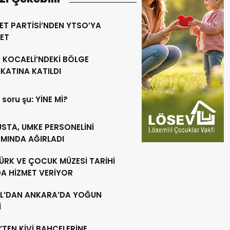
ET PARTİSİ’NDEN YTSO’YA
RET
 KOCAELİ’NDEKİ BÖLGE
KATINA KATILDI
 soru şu: YİNE Mİ?
USTA, UMKE PERSONELİNİ
MINDA AĞIRLADI
ÜRK VE ÇOCUK MÜZESİ TARİHİ
DA HİZMET VERİYOR
L’DAN ANKARA’DA YOĞUN
İ
’TEN KİVİ BAHÇELERİNE