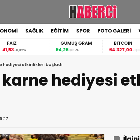
KONOMİ
SAĞLIK
EĞİTİM
SPOR
FOTO GALERİ
FAİZ
GÜMÜŞ GRAM
BITCOIN
,53
94,26
64.327,00
-0,02%
0,05%
-0,10%
hediyesi etkinlikleri başladı
karne hediyesi etk
16:27
İlgin