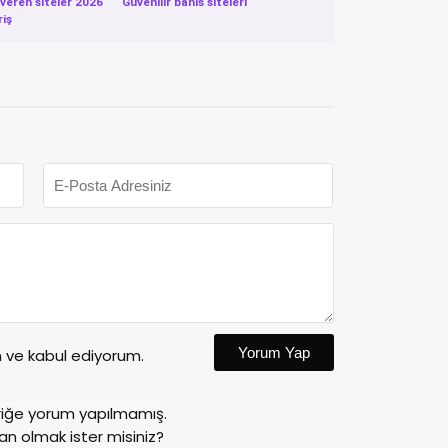
eren siteler 2026
·
Güvenilir bahis siteleri
·
riş
Yorum Yap
ve kabul ediyorum.
riğe yorum yapılmamış.
an olmak ister misiniz?