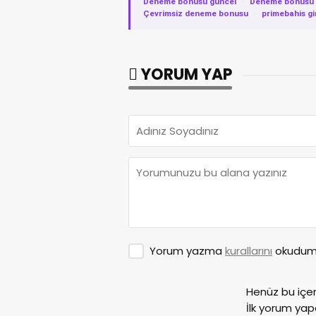
Deneme bonusu güncel
·
Deneme bonusu v
Çevrimsiz deneme bonusu
·
primebahis gi
YORUM YAP
Yorum yazma
kurallarını
okudum 
Henüz bu içe
İlk yorum yap