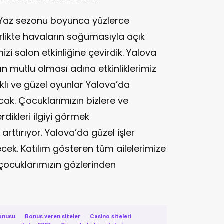
 “Yaz sezonu boyunca yüzlerce
irlikte havaların soğumasıyla açık
izi salon etkinliğine çevirdik. Yalova
ın mutlu olması adına etkinliklerimiz
klı ve güzel oyunlar Yalova’da
ak. Çocuklarımızın bizlere ve
rdikleri ilgiyi görmek
tırıyor. Yalova’da güzel işler
ek. Katılım gösteren tüm ailelerimize
 çocuklarımızın gözlerinden
onusu
·
Bonus veren siteler
·
Casino siteleri
·