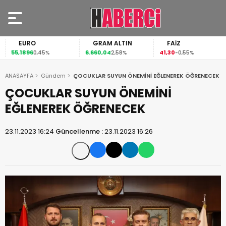
EURO
GRAM ALTIN
FAİZ
55,1896
6.660,04
41,30
0,45%
2,58%
-0,55%
ANASAYFA
Gündem
ÇOCUKLAR SUYUN ÖNEMİNİ EĞLENEREK ÖĞRENECEK
ÇOCUKLAR SUYUN ÖNEMİNİ
EĞLENEREK ÖĞRENECEK
23.11.2023 16:24
Güncellenme :
23.11.2023 16:26