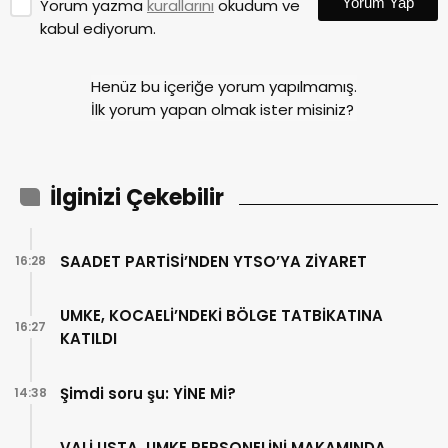
Yorum Yap
Yorum yazma
kurallarını
okudum ve
kabul ediyorum.
Henüz bu içeriğe yorum yapılmamış.
İlk yorum yapan olmak ister misiniz?
İlginizi Çekebilir
SAADET PARTİSİ’NDEN YTSO’YA ZİYARET
16:28
UMKE, KOCAELİ’NDEKİ BÖLGE TATBİKATINA
16:27
KATILDI
Şimdi soru şu: YİNE Mİ?
14:38
VALİ USTA, UMKE PERSONELİNİ MAKAMINDA