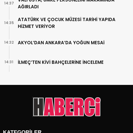
14:37
AĞIRLADI
ATATÜRK VE ÇOCUK MÜZESİ TARİHİ YAPIDA
14:35
HİZMET VERİYOR
AKYOL’DAN ANKARA’DA YOĞUN MESAİ
14:32
İLMEÇ’TEN KİVİ BAHÇELERİNE İNCELEME
14:31
KATEGORİLER