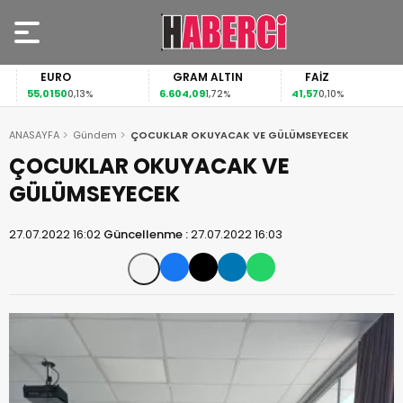
EURO
GRAM ALTIN
FAİZ
55,0150
6.604,09
41,57
0,13%
1,72%
0,10%
ANASAYFA
Gündem
ÇOCUKLAR OKUYACAK VE GÜLÜMSEYECEK
ÇOCUKLAR OKUYACAK VE
GÜLÜMSEYECEK
27.07.2022 16:02
Güncellenme :
27.07.2022 16:03