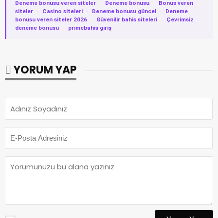
Deneme bonusu veren siteler
·
Deneme bonusu
·
Bonus veren
siteler
·
Casino siteleri
·
Deneme bonusu güncel
·
Deneme
bonusu veren siteler 2026
·
Güvenilir bahis siteleri
·
Çevrimsiz
deneme bonusu
·
primebahis giriş
YORUM YAP