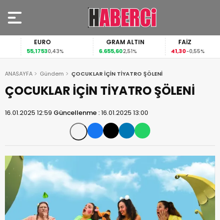
EURO
GRAM ALTIN
FAİZ
55,1753
6.655,60
41,30
0,43%
2,51%
-0,55%
ANASAYFA
Gündem
ÇOCUKLAR İÇİN TİYATRO ŞÖLENİ
ÇOCUKLAR İÇİN TİYATRO ŞÖLENİ
16.01.2025 12:59
Güncellenme :
16.01.2025 13:00