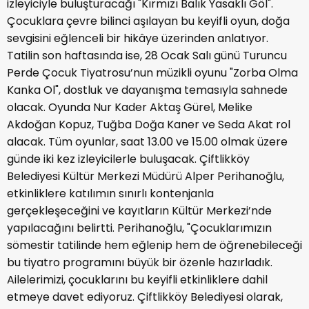
izleyiciyle buluşturacağı "Kırmızı Balık Yasaklı Göl".
Çocuklara çevre bilinci aşılayan bu keyifli oyun, doğa
sevgisini eğlenceli bir hikâye üzerinden anlatıyor.
Tatilin son haftasında ise, 28 Ocak Salı günü Turuncu
Perde Çocuk Tiyatrosu’nun müzikli oyunu "Zorba Olma
Kanka Ol", dostluk ve dayanışma temasıyla sahnede
olacak. Oyunda Nur Kader Aktaş Gürel, Melike
Akdoğan Kopuz, Tuğba Doğa Kaner ve Seda Akat rol
alacak. Tüm oyunlar, saat 13.00 ve 15.00 olmak üzere
günde iki kez izleyicilerle buluşacak. Çiftlikköy
Belediyesi Kültür Merkezi Müdürü Alper Perihanoğlu,
etkinliklere katılımın sınırlı kontenjanla
gerçekleşeceğini ve kayıtların Kültür Merkezi’nde
yapılacağını belirtti. Perihanoğlu, "Çocuklarımızın
sömestir tatilinde hem eğlenip hem de öğrenebileceği
bu tiyatro programını büyük bir özenle hazırladık.
Ailelerimizi, çocuklarını bu keyifli etkinliklere dahil
etmeye davet ediyoruz. Çiftlikköy Belediyesi olarak,