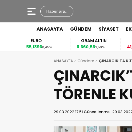
Haber ara...
ANASAYFA
GÜNDEM
SİYASET
E
EURO
GRAM ALTIN
55,1896
6.660,55
41
2%
0,45%
2,59%
ANASAYFA
Gündem
ÇINARCIK’TA KÜ
ÇINARCIK’
TÖRENLE K
29.03.2022 17:51
Güncellenme :
29.03.2022