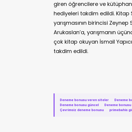
giren öğrencilere ve kütüpha
hediyeleri takdim edildi. Kita
yarışmasının birincisi Zeynep S
Arukaslan’a, yarışmanın üçün
çok kitap okuyan İsmail Yapıcı
takdim edildi.
Deneme bonusu veren siteler
·
Deneme b
Deneme bonusu güncel
·
Deneme bonusu v
Çevrimsiz deneme bonusu
·
primebahis gi