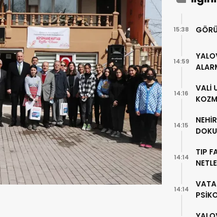
GÖRÜ
15:38
YALO
14:59
ALAR
VALİ
14:16
KOZME
NEHİ
14:15
DOKU
TIP F
14:14
NETLE
VATA
14:14
PSİK
YALO