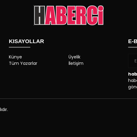
KISAYOLLAR
E-
Künye
Üyelik
Tüm Yazarlar
İletişim
hab
habe
gönd
dır.