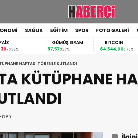
KONOMİ
SAĞLIK
EĞİTİM
SPOR
FOTO GALERİ
FAİZ
GÜMÜŞ GRAM
BITCOIN
,30
97,57
64.844,00
-0,55%
3,57%
0,70%
TÜPHANE HAFTASI TÖRENLE KUTLANDI
TA KÜTÜPHANE HA
UTLANDI
 17:53
İlgin