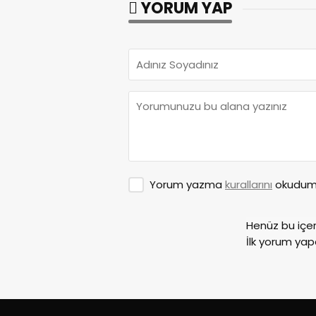
YORUM YAP
Yorum yazma
kurallarını
okudum 
Henüz bu içe
İlk yorum yap