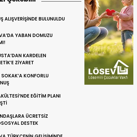
Ş ALIŞVERİŞİNDE BULUNULDU
VA’DA YABAN DOMUZU
MI!
 USTA’DAN KARDELEN
TİK’E ZİYARET
R SOKAK’A KONFORLU
NUŞ
AKÜLTESİ’NDE EĞİTİM PLANI
ŞTİ
NDAŞLARA ÜCRETSİZ
OSOSYAL DESTEK
VA TÜRKÇENİN GELİŞİMİNDE