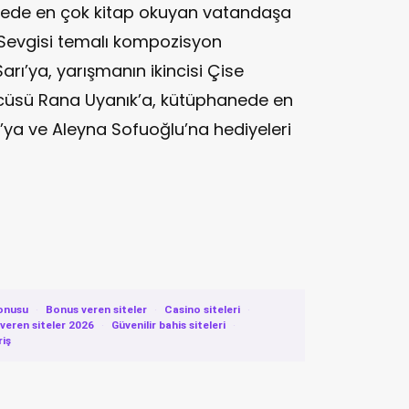
nede en çok kitap okuyan vatandaşa
p Sevgisi temalı kompozisyon
arı’ya, yarışmanın ikincisi Çise
cüsü Rana Uyanık’a, kütüphanede en
’ya ve Aleyna Sofuoğlu’na hediyeleri
onusu
·
Bonus veren siteler
·
Casino siteleri
·
eren siteler 2026
·
Güvenilir bahis siteleri
·
riş