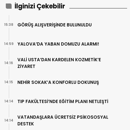
İlginizi Çekebilir
GÖRÜŞ ALIŞVERİŞİNDE BULUNULDU
15:38
YALOVA’DA YABAN DOMUZU ALARMI!
14:59
VALİ USTA’DAN KARDELEN KOZMETİK’E
14:16
ZİYARET
NEHİR SOKAK’A KONFORLU DOKUNUŞ
14:15
TIP FAKÜLTESİ’NDE EĞİTİM PLANI NETLEŞTİ
14:14
VATANDAŞLARA ÜCRETSİZ PSİKOSOSYAL
14:14
DESTEK