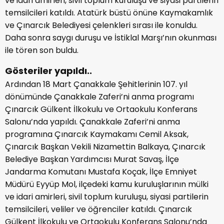
ve idari amirleri, sivil toplum kuruluşu ve siyasi partilerin
temsilcileri katıldı. Atatürk büstü önüne Kaymakamlık
ve Çınarcık Belediyesi çelenkleri sırası ile konuldu.
Daha sonra saygı duruşu ve İstiklal Marşı’nın okunması
ile tören son buldu.
Gösteriler yapıldı..
Ardından 18 Mart Çanakkale Şehitlerinin 107. yıl
dönümünde Çanakkale Zaferi’ni anma programı
Çınarcık Gülkent İlkokulu ve Ortaokulu Konferans
Salonu’nda yapıldı. Çanakkale Zaferi’ni anma
programına Çınarcık Kaymakamı Cemil Aksak,
Çınarcık Başkan Vekili Nizamettin Balkaya, Çınarcık
Belediye Başkan Yardımcısı Murat Savaş, İlçe
Jandarma Komutanı Mustafa Koçak, İlçe Emniyet
Müdürü Eyyüp Mol, ilçedeki kamu kuruluşlarının mülki
ve idari amirleri, sivil toplum kuruluşu, siyasi partilerin
temsilcileri, veliler ve öğrenciler katıldı. Çınarcık
Gülkent İlkokulu ve Ortaokulu Konferans Salonu’nda