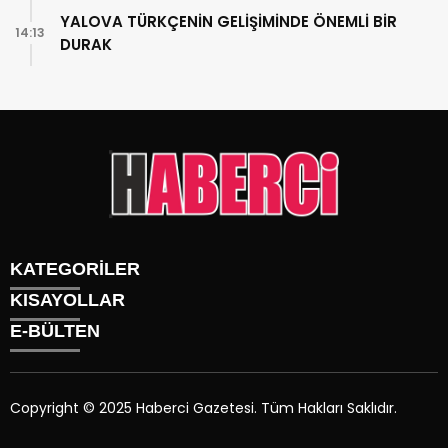
YALOVA TÜRKÇENİN GELİŞİMİNDE ÖNEMLİ BİR
14:13
DURAK
KATEGORİLER
KISAYOLLAR
Gündem
E-BÜLTEN
Siyaset
Künye
Sürmanşet
Üyelik
Eğitim
Tüm Yazarlar
Sağlık
Copyright © 2025 Haberci Gazetesi. Tüm Hakları Saklıdır.
İletişim
Spor
haberci.com.tr
e-bültenine abone olarak, tarafınıza haber,
Foto Galeri