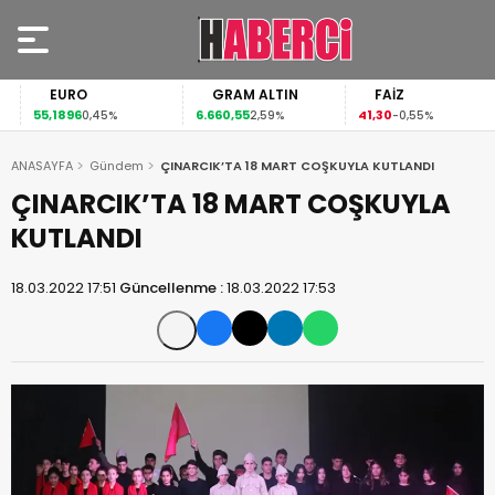
EURO
GRAM ALTIN
FAİZ
55,1896
6.660,55
41,30
0,45%
2,59%
-0,55%
ANASAYFA
Gündem
ÇINARCIK’TA 18 MART COŞKUYLA KUTLANDI
ÇINARCIK’TA 18 MART COŞKUYLA
KUTLANDI
18.03.2022 17:51
Güncellenme :
18.03.2022 17:53