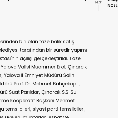
14:31
İNCE
lerinden biri olan taze balık satış
lediyesi tarafından bir süredir yapımı
ası'nın açılışı gerçekleştirildi. Taze
na Yalova Valisi Muammer Erol, Çınarcık
 Yalova İl Emniyet Müdürü Salih
ktörü Prof. Dr. Mehmet Bahçekapılı,
ü Suat Parıldar, Çınarcık S.S. Su
irme Kooperatif Başkanı Mehmet
 temsilcileri, siyasi parti temsilcileri,
s üyeleri, muhtarlar, esnaf ve