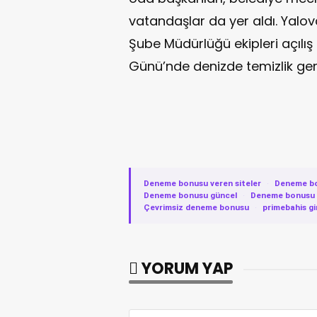
vatandaşlar da yer aldı. Yalov
Şube Müdürlüğü ekipleri açılı
Günü’nde denizde temizlik gerç
Deneme bonusu veren siteler
·
Deneme b
Deneme bonusu güncel
·
Deneme bonusu v
Çevrimsiz deneme bonusu
·
primebahis gi
YORUM YAP