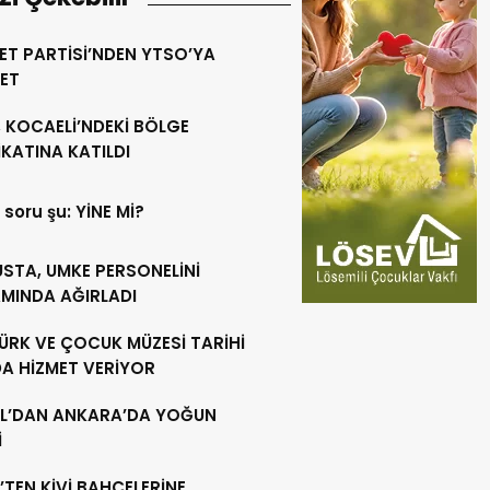
ET PARTİSİ’NDEN YTSO’YA
RET
 KOCAELİ’NDEKİ BÖLGE
KATINA KATILDI
 soru şu: YİNE Mİ?
USTA, UMKE PERSONELİNİ
MINDA AĞIRLADI
ÜRK VE ÇOCUK MÜZESİ TARİHİ
DA HİZMET VERİYOR
L’DAN ANKARA’DA YOĞUN
İ
’TEN KİVİ BAHÇELERİNE