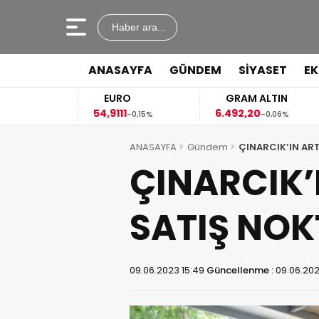
Haber ara...
ANASAYFA
GÜNDEM
SİYASET
E
EURO
GRAM ALTIN
54,9111
6.492,20
4
4%
-0,15%
-0,06%
ANASAYFA
Gündem
ÇINARCIK’IN ART
ÇINARCIK’I
SATIŞ NOK
09.06.2023 15:49
Güncellenme :
09.06.202