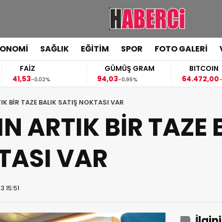
KONOMİ
SAĞLIK
EĞİTİM
SPOR
FOTO GALERİ
FAİZ
GÜMÜŞ GRAM
BITCOIN
1,53
94,03
64.472,00
-0,02%
-0,96%
-0,49%
IK BİR TAZE BALIK SATIŞ NOKTASI VAR
N ARTIK BİR TAZE 
TASI VAR
3 15:51
İlgin