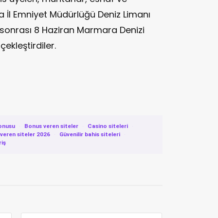
a İl Emniyet Müdürlüğü Deniz Limanı
ş sonrası 8 Haziran Marmara Denizi
ekleştirdiler.
onusu
·
Bonus veren siteler
·
Casino siteleri
·
eren siteler 2026
·
Güvenilir bahis siteleri
·
riş