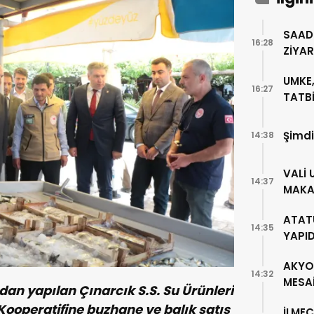
SAAD
16:28
ZİYA
UMKE,
16:27
TATBİ
Şimdi
14:38
VALİ 
14:37
MAKA
ATAT
14:35
YAPI
AKYO
14:32
MESA
dan yapılan Çınarcık S.S. Su Ürünleri
ooperatifine buzhane ve balık satış
İLMEÇ