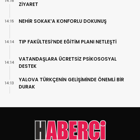
14:16
ZİYARET
NEHİR SOKAK’A KONFORLU DOKUNUŞ
14:15
TIP FAKÜLTESİ’NDE EĞİTİM PLANI NETLEŞTİ
14:14
VATANDAŞLARA ÜCRETSİZ PSİKOSOSYAL
14:14
DESTEK
YALOVA TÜRKÇENİN GELİŞİMİNDE ÖNEMLİ BİR
14:13
DURAK