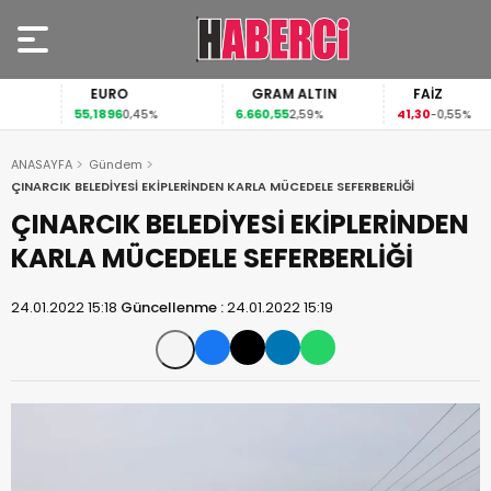
EURO
GRAM ALTIN
FAİZ
55,1896
6.660,55
41,30
0,45%
2,59%
-0,55%
ANASAYFA
Gündem
ÇINARCIK BELEDİYESİ EKİPLERİNDEN KARLA MÜCEDELE SEFERBERLİĞİ
ÇINARCIK BELEDİYESİ EKİPLERİNDEN
KARLA MÜCEDELE SEFERBERLİĞİ
24.01.2022 15:18
Güncellenme :
24.01.2022 15:19