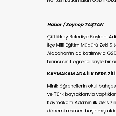
Haftası kutlamaları GSD İlkoku
Haber / Zeynep TAŞTAN
Çiftlikköy Belediye Başkanı Adi
İlçe Milli Eğitim Müdürü Zeki Si
Alacahan’ın da katılımıyla GS
birinci sınıf öğrencileriyle bir 
KAYMAKAM ADA İLK DERS ZİLİ
Minik öğrencilerin okul bahçesi
ve Türk bayraklarıyla yaptıkları
Kaymakam Ada’nın ilk ders zil
dönemi resmen başlamış oldu. Bi