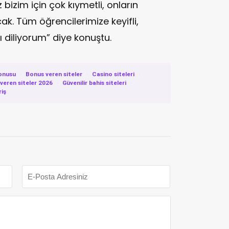
bizim için çok kıymetli, onların
ak. Tüm öğrencilerimize keyifli,
ılı diliyorum” diye konuştu.
onusu
·
Bonus veren siteler
·
Casino siteleri
·
eren siteler 2026
·
Güvenilir bahis siteleri
·
riş