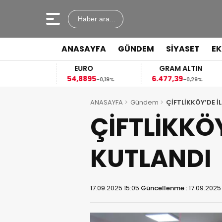
Haber ara...
ANASAYFA
GÜNDEM
SİYASET
E
EURO
GRAM ALTIN
54,8895
6.477,39
4
03%
-0,19%
-0,29%
ANASAYFA
Gündem
ÇİFTLİKKÖY’DE 
ÇİFTLİKKÖ
KUTLANDI
17.09.2025 15:05
Güncellenme :
17.09.2025