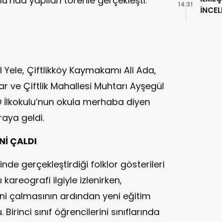
lu’nda yapılan törenle gerçekleşti.
14:31
İNCE
l Yele, Çiftlikköy Kaymakamı Ali Ada,
tar ve Çiftlik Mahallesi Muhtarı Ayşegül
D İlkokulu’nun okula merhaba diyen
araya geldi.
Nİ ÇALDI
nde gerçekleştirdiği folklor gösterileri
 kareografi ilgiyle izlenirken,
ini çalmasının ardından yeni eğitim
rinci sınıf öğrencilerini sınıflarında