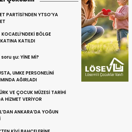
ET PARTİSİ’NDEN YTSO’YA
RET
 KOCAELİ’NDEKİ BÖLGE
KATINA KATILDI
 soru şu: YİNE Mİ?
USTA, UMKE PERSONELİNİ
MINDA AĞIRLADI
ÜRK VE ÇOCUK MÜZESİ TARİHİ
DA HİZMET VERİYOR
L’DAN ANKARA’DA YOĞUN
İ
’TEN KİVİ BAHÇELERİNE