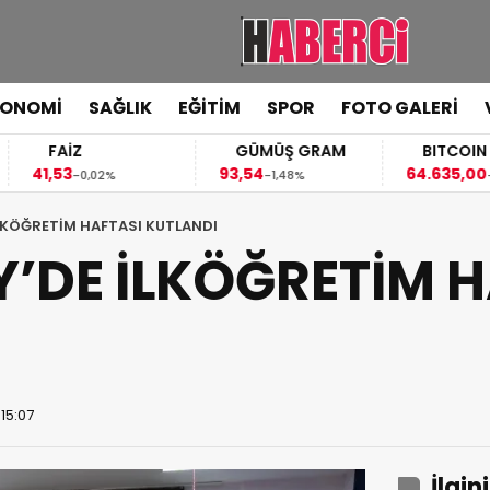
KONOMİ
SAĞLIK
EĞİTİM
SPOR
FOTO GALERİ
FAİZ
GÜMÜŞ GRAM
BITCOIN
1,53
93,54
64.635,00
-0,02%
-1,48%
-0,23%
İLKÖĞRETİM HAFTASI KUTLANDI
Y’DE İLKÖĞRETİM 
 15:07
İlgin