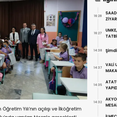
SAAD
16:28
ZİYA
UMKE,
16:27
TATBİ
Şimdi
14:38
VALİ 
14:37
MAKA
ATAT
14:35
YAPI
AKYO
14:32
MESA
Öğretim Yılı’nın açılışı ve İlköğretim
İLMEÇ