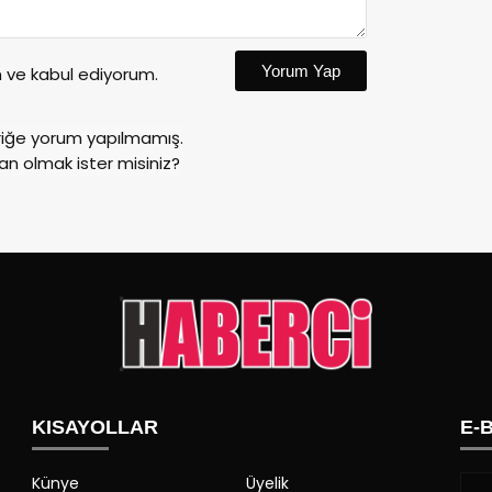
Yorum Yap
ve kabul ediyorum.
riğe yorum yapılmamış.
an olmak ister misiniz?
KISAYOLLAR
E-
Künye
Üyelik