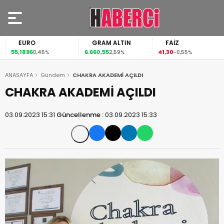
EURO
GRAM ALTIN
FAİZ
55,1896
6.660,55
41,30
0,45%
2,59%
-0,55%
ANASAYFA
Gündem
CHAKRA AKADEMİ AÇILDI
CHAKRA AKADEMİ AÇILDI
03.09.2023 15:31
Güncellenme :
03.09.2023 15:33