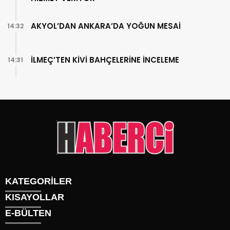
AKYOL’DAN ANKARA’DA YOĞUN MESAİ
14:32
İLMEÇ’TEN KİVİ BAHÇELERİNE İNCELEME
14:31
KATEGORİLER
KISAYOLLAR
Gündem
E-BÜLTEN
Siyaset
Künye
Sürmanşet