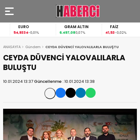
EURO
GRAM ALTIN
FAİZ
54,9334
6.497,08
41,53
-0,01%
0,07%
-0,02%
ANASAYFA
Gündem
CEYDA DÜVENCİ YALOVALILARLA BULUŞTU
CEYDA DÜVENCİ YALOVALILARLA
BULUŞTU
10.01.2024 13:37
Güncellenme :
10.01.2024 13:38