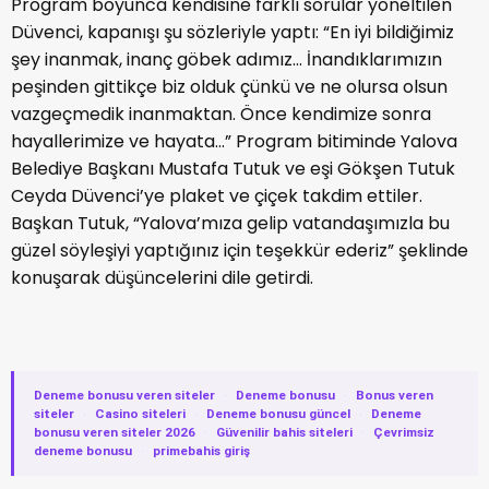
Program boyunca kendisine farklı sorular yöneltilen
Düvenci, kapanışı şu sözleriyle yaptı: “En iyi bildiğimiz
şey inanmak, inanç göbek adımız… İnandıklarımızın
peşinden gittikçe biz olduk çünkü ve ne olursa olsun
vazgeçmedik inanmaktan. Önce kendimize sonra
hayallerimize ve hayata…” Program bitiminde Yalova
Belediye Başkanı Mustafa Tutuk ve eşi Gökşen Tutuk
Ceyda Düvenci’ye plaket ve çiçek takdim ettiler.
Başkan Tutuk, “Yalova’mıza gelip vatandaşımızla bu
güzel söyleşiyi yaptığınız için teşekkür ederiz” şeklinde
konuşarak düşüncelerini dile getirdi.
Deneme bonusu veren siteler
·
Deneme bonusu
·
Bonus veren
siteler
·
Casino siteleri
·
Deneme bonusu güncel
·
Deneme
bonusu veren siteler 2026
·
Güvenilir bahis siteleri
·
Çevrimsiz
deneme bonusu
·
primebahis giriş