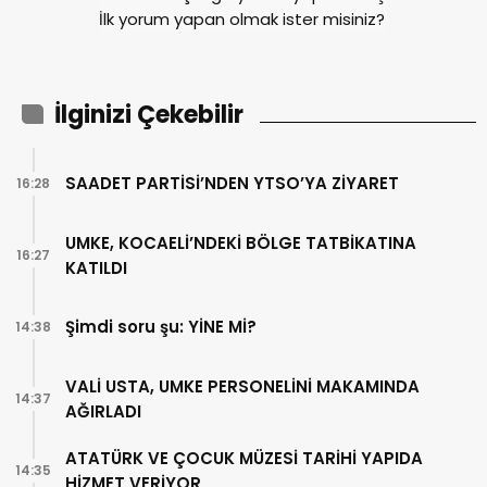
İlk yorum yapan olmak ister misiniz?
İlginizi Çekebilir
SAADET PARTİSİ’NDEN YTSO’YA ZİYARET
16:28
UMKE, KOCAELİ’NDEKİ BÖLGE TATBİKATINA
16:27
KATILDI
Şimdi soru şu: YİNE Mİ?
14:38
VALİ USTA, UMKE PERSONELİNİ MAKAMINDA
14:37
AĞIRLADI
ATATÜRK VE ÇOCUK MÜZESİ TARİHİ YAPIDA
14:35
HİZMET VERİYOR