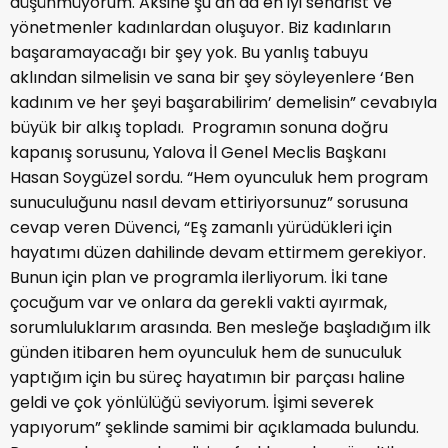
düşünmüyorum. Aksine şu an da en iyi senarist ve
yönetmenler kadınlardan oluşuyor. Biz kadınların
başaramayacağı bir şey yok. Bu yanlış tabuyu
aklından silmelisin ve sana bir şey söyleyenlere ‘Ben
kadınım ve her şeyi başarabilirim’ demelisin” cevabıyla
büyük bir alkış topladı. Programın sonuna doğru
kapanış sorusunu, Yalova İl Genel Meclis Başkanı
Hasan Soygüzel sordu. “Hem oyunculuk hem program
sunuculuğunu nasıl devam ettiriyorsunuz” sorusuna
cevap veren Düvenci, “Eş zamanlı yürüdükleri için
hayatımı düzen dahilinde devam ettirmem gerekiyor.
Bunun için plan ve programla ilerliyorum. İki tane
çocuğum var ve onlara da gerekli vakti ayırmak,
sorumluluklarım arasında. Ben mesleğe başladığım ilk
günden itibaren hem oyunculuk hem de sunuculuk
yaptığım için bu süreç hayatımın bir parçası haline
geldi ve çok yönlülüğü seviyorum. İşimi severek
yapıyorum” şeklinde samimi bir açıklamada bulundu.