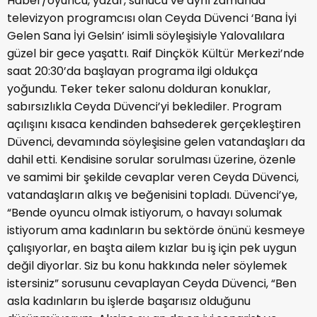
Haber/oyuncu, yazar, sunucu ve aynı zamanda
televizyon programcısı olan Ceyda Düvenci ‘Bana İyi
Gelen Sana İyi Gelsin’ isimli söyleşisiyle Yalovalılara
güzel bir gece yaşattı. Raif Dinçkök Kültür Merkezi’nde
saat 20:30’da başlayan programa ilgi oldukça
yoğundu. Teker teker salonu dolduran konuklar,
sabırsızlıkla Ceyda Düvenci’yi beklediler. Program
açılışını kısaca kendinden bahsederek gerçekleştiren
Düvenci, devamında söyleşisine gelen vatandaşları da
dahil etti. Kendisine sorular sorulması üzerine, özenle
ve samimi bir şekilde cevaplar veren Ceyda Düvenci,
vatandaşların alkış ve beğenisini topladı. Düvenci’ye,
“Bende oyuncu olmak istiyorum, o havayı solumak
istiyorum ama kadınların bu sektörde önünü kesmeye
çalışıyorlar, en başta ailem kızlar bu iş için pek uygun
değil diyorlar. Siz bu konu hakkında neler söylemek
istersiniz” sorusunu cevaplayan Ceyda Düvenci, “Ben
asla kadınların bu işlerde başarısız olduğunu