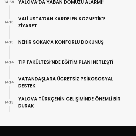
YALOVA’DA YABAN DOMUZU ALARMI!
14:59
VALİ USTA’DAN KARDELEN KOZMETİK’E
14:16
ZİYARET
NEHİR SOKAK’A KONFORLU DOKUNUŞ
14:15
TIP FAKÜLTESİ’NDE EĞİTİM PLANI NETLEŞTİ
14:14
VATANDAŞLARA ÜCRETSİZ PSİKOSOSYAL
14:14
DESTEK
YALOVA TÜRKÇENİN GELİŞİMİNDE ÖNEMLİ BİR
14:13
DURAK