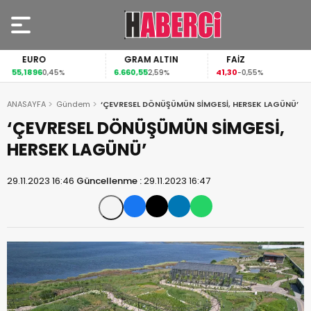
EURO
GRAM ALTIN
FAİZ
55,1896
6.660,55
41,30
0,45%
2,59%
-0,55%
ANASAYFA
Gündem
‘ÇEVRESEL DÖNÜŞÜMÜN SİMGESİ, HERSEK LAGÜNÜ’
‘ÇEVRESEL DÖNÜŞÜMÜN SİMGESİ,
HERSEK LAGÜNÜ’
29.11.2023 16:46
Güncellenme :
29.11.2023 16:47