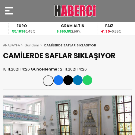
EURO
GRAM ALTIN
FAİZ
55,1896
6.660,55
41,30
0,45%
2,59%
-0,55%
ANASAYFA
Gündem
CAMİLERDE SAFLAR SIKLAŞIYOR
CAMİLERDE SAFLAR SIKLAŞIYOR
18.11.2021 14:26
Güncellenme :
21.11.2021 14:26