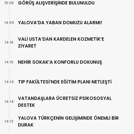
GÖRÜŞ ALIŞVERİŞİNDE BULUNULDU
15:38
YALOVA’DA YABAN DOMUZU ALARMI!
14:59
VALİ USTA’DAN KARDELEN KOZMETİK’E
14:16
ZİYARET
NEHİR SOKAK’A KONFORLU DOKUNUŞ
14:15
TIP FAKÜLTESİ’NDE EĞİTİM PLANI NETLEŞTİ
14:14
VATANDAŞLARA ÜCRETSİZ PSİKOSOSYAL
14:14
DESTEK
YALOVA TÜRKÇENİN GELİŞİMİNDE ÖNEMLİ BİR
14:13
DURAK