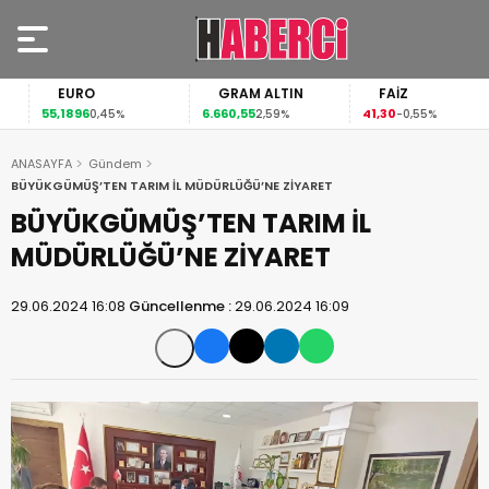
EURO
GRAM ALTIN
FAİZ
55,1896
6.660,55
41,30
0,45%
2,59%
-0,55%
ANASAYFA
Gündem
BÜYÜKGÜMÜŞ’TEN TARIM İL MÜDÜRLÜĞÜ’NE ZİYARET
BÜYÜKGÜMÜŞ’TEN TARIM İL
MÜDÜRLÜĞÜ’NE ZİYARET
29.06.2024 16:08
Güncellenme :
29.06.2024 16:09