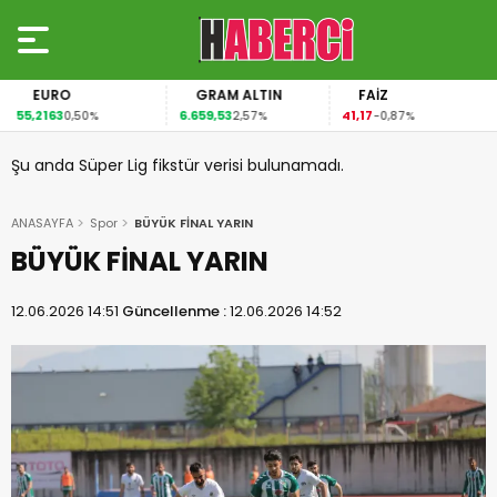
EURO
GRAM ALTIN
FAİZ
55,2163
6.659,53
41,17
0,50%
2,57%
-0,87%
Şu anda Süper Lig fikstür verisi bulunamadı.
ANASAYFA
Spor
BÜYÜK FİNAL YARIN
BÜYÜK FİNAL YARIN
12.06.2026 14:51
Güncellenme :
12.06.2026 14:52