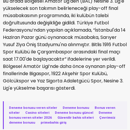
Bu arada Bölgesel Amatör Lig'den (BAL) Nesine 3. Lig'e
yükselecek son takımın belirleneceği play-off final
müsabakasının programında, iki kulübün talebi
doğrultusunda değişikliğe gidildi. Türkiye Futbol
Federasyonu’ndan yapılan açıklamada, “İstanbul'da 14
Haziran Pazar günü oynanacak müsabaka, Sarıyer
Yusuf Ziya Öniş Stadyumu'na alınmıştır. Bitlis 1916 Futbol
Spor Kulübü ile Çarşambaspor arasındaki final maçı
saat 17.00'de başlayacaktır” ifadelerine yer verildi.
Bölgesel Amatör Ligi’nde daha önce oynanan play-off
finallerinde Bigaspor, 1922 Akşehir Spor Kulübü,
Gölcükspor ve Yaz Sigorta Adaletgücü Spor, Nesine 3.
Lig'e yükselme başarısı gösterdi.
Deneme bonusu veren siteler
·
Deneme bonusu
·
Bonus veren
siteler
·
Casino siteleri
·
Deneme bonusu güncel
·
Deneme
bonusu veren siteler 2026
·
Güvenilir bahis siteleri
·
Çevrimsiz
deneme bonusu
·
primebahis giriş