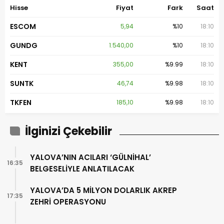
Hisse
Fiyat
Fark
Saat
ESCOM
5,94
%10
18:10
GUNDG
1.540,00
%10
18:10
KENT
355,00
%9.99
18:10
SUNTK
46,74
%9.98
18:10
TKFEN
185,10
%9.98
18:10
İlginizi Çekebilir
YALOVA’NIN ACILARI ‘GÜLNİHAL’
16:35
BELGESELİYLE ANLATILACAK
YALOVA’DA 5 MİLYON DOLARLIK AKREP
17:35
ZEHRİ OPERASYONU