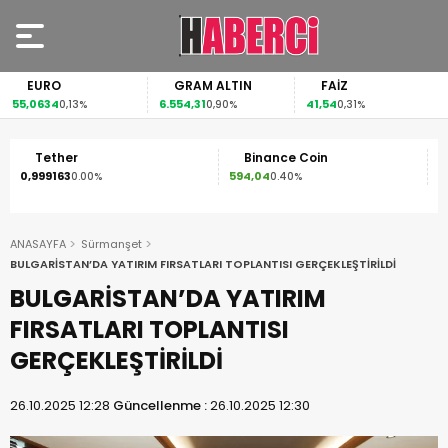
EURO
GRAM ALTIN
FAİZ
55,0634
6.554,31
41,54
0,13%
0,90%
0,31%
Tether
Binance Coin
0,999163
594,04
1
0.00%
0.40%
ANASAYFA
Sürmanşet
BULGARİSTAN’DA YATIRIM FIRSATLARI TOPLANTISI GERÇEKLEŞTİRİLDİ
BULGARİSTAN’DA YATIRIM
FIRSATLARI TOPLANTISI
GERÇEKLEŞTİRİLDİ
26.10.2025 12:28
Güncellenme :
26.10.2025 12:30