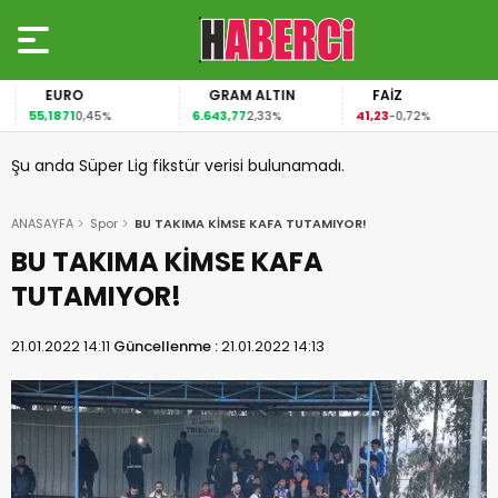
EURO
GRAM ALTIN
FAİZ
55,1871
6.643,77
41,23
0,45%
2,33%
-0,72%
Şu anda Süper Lig fikstür verisi bulunamadı.
ANASAYFA
Spor
BU TAKIMA KİMSE KAFA TUTAMIYOR!
BU TAKIMA KİMSE KAFA
TUTAMIYOR!
21.01.2022 14:11
Güncellenme :
21.01.2022 14:13