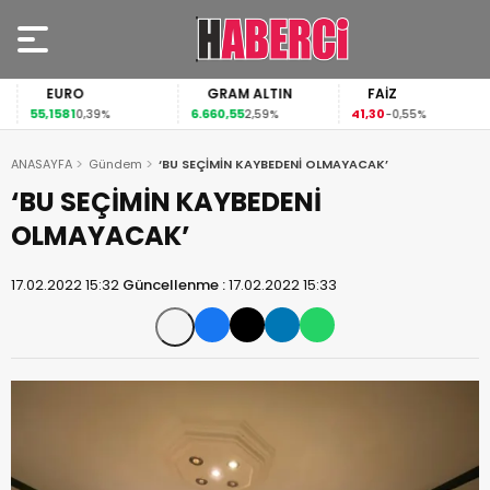
EURO
GRAM ALTIN
FAİZ
55,1581
6.660,55
41,30
0,39%
2,59%
-0,55%
ANASAYFA
Gündem
‘BU SEÇİMİN KAYBEDENİ OLMAYACAK’
‘BU SEÇİMİN KAYBEDENİ
OLMAYACAK’
17.02.2022 15:32
Güncellenme :
17.02.2022 15:33