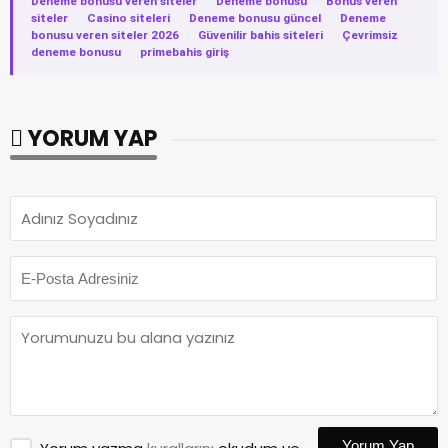
Deneme bonusu veren siteler
·
Deneme bonusu
·
Bonus veren
siteler
·
Casino siteleri
·
Deneme bonusu güncel
·
Deneme
bonusu veren siteler 2026
·
Güvenilir bahis siteleri
·
Çevrimsiz
deneme bonusu
·
primebahis giriş
YORUM YAP
Yorum Yap