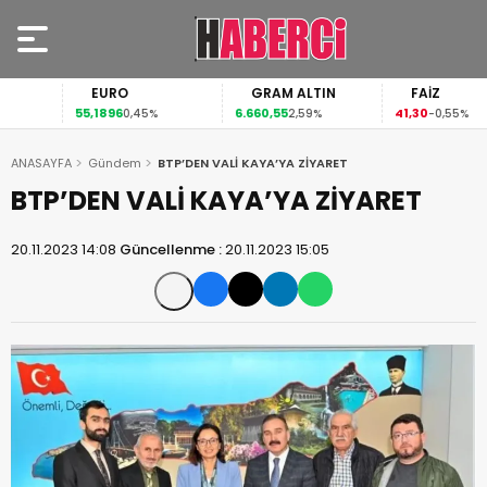
EURO
GRAM ALTIN
FAİZ
55,1896
6.660,55
41,30
0,45%
2,59%
-0,55%
ANASAYFA
Gündem
BTP’DEN VALİ KAYA’YA ZİYARET
BTP’DEN VALİ KAYA’YA ZİYARET
20.11.2023 14:08
Güncellenme :
20.11.2023 15:05