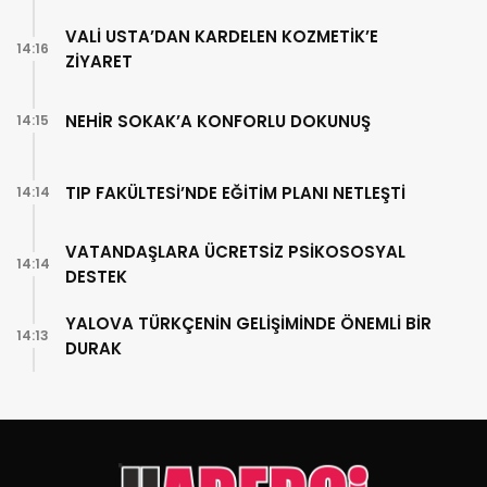
VALİ USTA’DAN KARDELEN KOZMETİK’E
14:16
ZİYARET
NEHİR SOKAK’A KONFORLU DOKUNUŞ
14:15
TIP FAKÜLTESİ’NDE EĞİTİM PLANI NETLEŞTİ
14:14
VATANDAŞLARA ÜCRETSİZ PSİKOSOSYAL
14:14
DESTEK
YALOVA TÜRKÇENİN GELİŞİMİNDE ÖNEMLİ BİR
14:13
DURAK