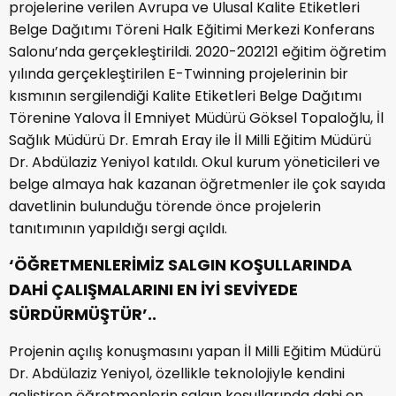
projelerine verilen Avrupa ve Ulusal Kalite Etiketleri
Belge Dağıtımı Töreni Halk Eğitimi Merkezi Konferans
Salonu’nda gerçekleştirildi. 2020-202121 eğitim öğretim
yılında gerçekleştirilen E-Twinning projelerinin bir
kısmının sergilendiği Kalite Etiketleri Belge Dağıtımı
Törenine Yalova İl Emniyet Müdürü Göksel Topaloğlu, İl
Sağlık Müdürü Dr. Emrah Eray ile İl Milli Eğitim Müdürü
Dr. Abdülaziz Yeniyol katıldı. Okul kurum yöneticileri ve
belge almaya hak kazanan öğretmenler ile çok sayıda
davetlinin bulunduğu törende önce projelerin
tanıtımının yapıldığı sergi açıldı.
‘ÖĞRETMENLERİMİZ SALGIN KOŞULLARINDA
DAHİ ÇALIŞMALARINI EN İYİ SEVİYEDE
SÜRDÜRMÜŞTÜR’..
Projenin açılış konuşmasını yapan İl Milli Eğitim Müdürü
Dr. Abdülaziz Yeniyol, özellikle teknolojiyle kendini
geliştiren öğretmenlerin salgın koşullarında dahi en