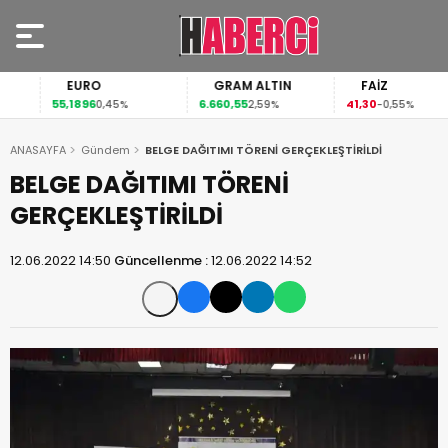
EURO
GRAM ALTIN
FAİZ
55,1896
6.660,55
41,30
0,45%
2,59%
-0,55%
ANASAYFA
Gündem
BELGE DAĞITIMI TÖRENİ GERÇEKLEŞTİRİLDİ
BELGE DAĞITIMI TÖRENİ
GERÇEKLEŞTİRİLDİ
12.06.2022 14:50
Güncellenme :
12.06.2022 14:52