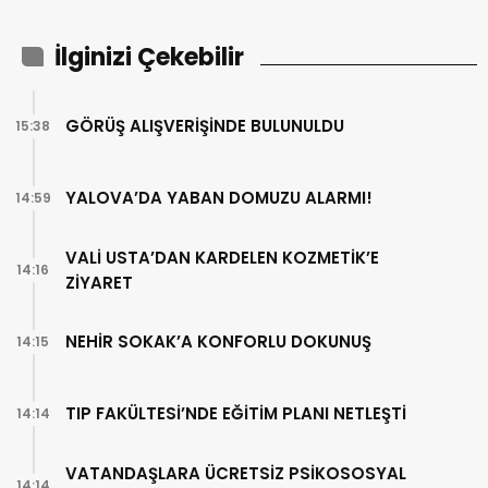
İlginizi Çekebilir
GÖRÜŞ ALIŞVERİŞİNDE BULUNULDU
15:38
YALOVA’DA YABAN DOMUZU ALARMI!
14:59
VALİ USTA’DAN KARDELEN KOZMETİK’E
14:16
ZİYARET
NEHİR SOKAK’A KONFORLU DOKUNUŞ
14:15
TIP FAKÜLTESİ’NDE EĞİTİM PLANI NETLEŞTİ
14:14
VATANDAŞLARA ÜCRETSİZ PSİKOSOSYAL
14:14