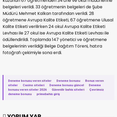
kazanan 67 öğretmenden 34'üne ve okul müdürlerine
belgeleri verildi. 33 öğretmenin belgeleri de Şube
Müdürü Mehmet Kalkan tarafından verildi. 28
öğretmene Avrupa Kalite Etiketi, 67 öğretmene Ulusal
Kalite Etiketi verilirken 24 okul Avrupa Kalite Etiketi
Levhası ile 27 okul ise Avrupa Kalite Etiketi Levhası ile
ödüllendirildi. Toplamda 147 yönetici ve öğretmene
belgelerinin verildiği Belge Dağıtım Töreni, hatıra
fotoğrafı çekimiyle sona erdi.
Deneme bonusu veren siteler
·
Deneme bonusu
·
Bonus veren
siteler
·
Casino siteleri
·
Deneme bonusu güncel
·
Deneme
bonusu veren siteler 2026
·
Güvenilir bahis siteleri
·
Çevrimsiz
deneme bonusu
·
primebahis giriş
YORUM YAP