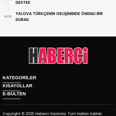
DESTEK
YALOVA TÜRKÇENİN GELİŞİMİNDE ÖNEMLİ BİR
14:13
DURAK
KATEGORİLER
KISAYOLLAR
Gündem
E-BÜLTEN
Siyaset
Künye
Sürmanşet
Üyelik
Eğitim
Tüm Yazarlar
Sağlık
Copyright © 2025 Haberci Gazetesi. Tüm Hakları Saklıdır.
İletişim