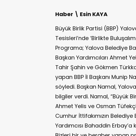
Haber \ Esin KAYA
Büyük Birlik Partisi (BBP) Yalo
Tesisleri’nde ‘Birlikte Buluşalım’
Programa; Yalova Belediye Baş
Başkan Yardımcıları Ahmet Yel
Tahir Şahin ve Gökmen Türkkan
yapan BBP İl Başkanı Munip N
söyledi. Başkan Namal, Yalova’d
bilgiler verdi. Namal, “Büyük Bi
Ahmet Yelis ve Osman Tüfekçi,
Cumhur İttifakımızın Belediye
Yardımcısı Bahaddin Erbay’a ka
Bizleri bir ve beraber yapan