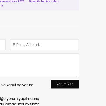
eren siteler 2026
·
Güvenilir bahis siteleri
·
riş
Yorum Yap
ve kabul ediyorum.
riğe yorum yapılmamış.
an olmak ister misiniz?