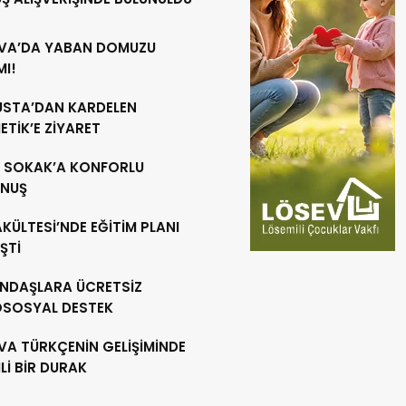
VA’DA YABAN DOMUZU
MI!
 USTA’DAN KARDELEN
TİK’E ZİYARET
R SOKAK’A KONFORLU
NUŞ
AKÜLTESİ’NDE EĞİTİM PLANI
ŞTİ
NDAŞLARA ÜCRETSİZ
OSOSYAL DESTEK
VA TÜRKÇENİN GELİŞİMİNDE
İ BİR DURAK