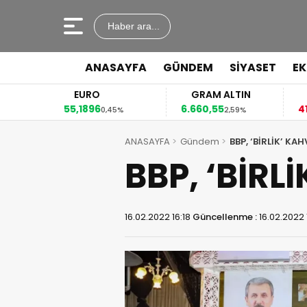
Haber ara...
ANASAYFA
GÜNDEM
SİYASET
E
EURO
GRAM ALTIN
55,1896
6.660,55
41
2%
0,45%
2,59%
ANASAYFA
Gündem
BBP, ‘BİRLİK’ K
BBP, ‘BİR
16.02.2022 16:18
Güncellenme :
16.02.2022 