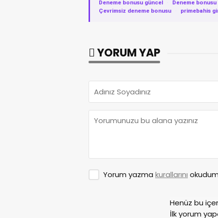
Deneme bonusu güncel
·
Deneme bonusu v
Çevrimsiz deneme bonusu
·
primebahis gi
YORUM YAP
Yorum yazma
kurallarını
okudum 
Henüz bu içe
İlk yorum yap