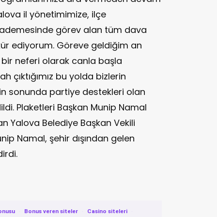
alova il yönetimimize, ilçe
 kademesinde görev alan tüm dava
kür ediyorum. Göreve geldiğim an
nin bir neferi olarak canla başla
llah çıktığımız bu yolda bizlerin
ğin sonunda partiye destekleri olan
dildi. Plaketleri Başkan Munip Namal
an Yalova Belediye Başkan Vekili
unip Namal, şehir dışından gelen
irdi.
onusu
·
Bonus veren siteler
·
Casino siteleri
·