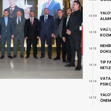
YALO
14:59
ALAR
VALİ
14:16
KOZME
NEHİ
14:15
DOKU
TIP F
14:14
NETLE
VATA
14:14
PSİK
YALO
14:13
ÖNEML