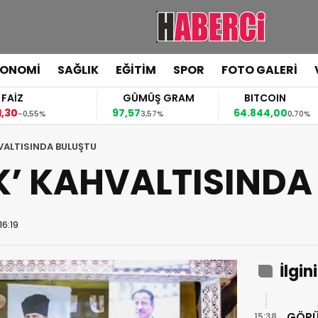
KONOMİ
SAĞLIK
EĞİTİM
SPOR
FOTO GALERİ
FAİZ
GÜMÜŞ GRAM
BITCOIN
,30
97,57
64.844,00
-0,55%
3,57%
0,70%
AHVALTISINDA BULUŞTU
LİK’ KAHVALTISIND
16:19
İlgin
GÖRÜ
15:38