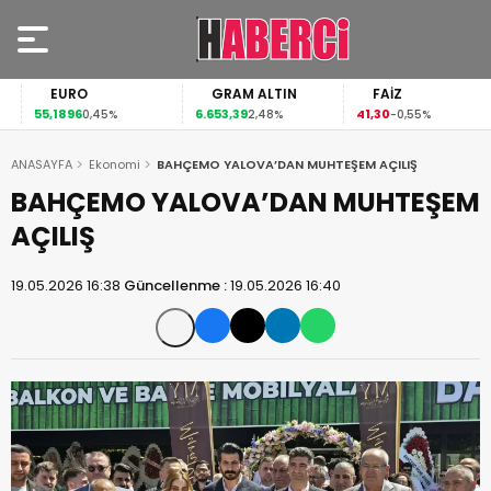
EURO
GRAM ALTIN
FAİZ
55,1896
6.653,39
41,30
0,45%
2,48%
-0,55%
ANASAYFA
Ekonomi
BAHÇEMO YALOVA’DAN MUHTEŞEM AÇILIŞ
BAHÇEMO YALOVA’DAN MUHTEŞEM
AÇILIŞ
19.05.2026 16:38
Güncellenme :
19.05.2026 16:40