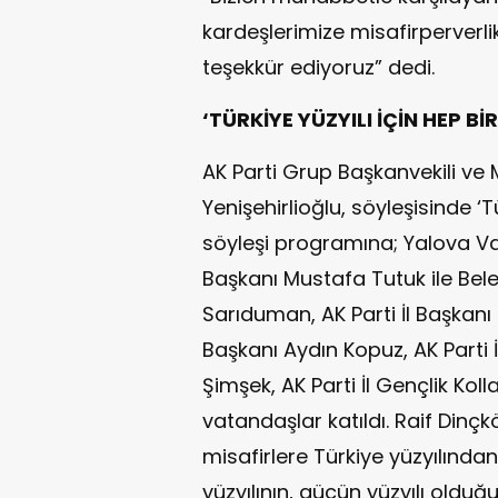
kardeşlerimize misafirperverlik
teşekkür ediyoruz” dedi.
‘TÜRKİYE YÜZYILI İÇİN HEP BİR
AK Parti Grup Başkanvekili ve M
Yenişehirlioğlu, söyleşisinde ‘T
söyleşi programına; Yalova Val
Başkanı Mustafa Tutuk ile Be
Sarıduman, AK Parti İl Başkanı
Başkanı Aydın Kopuz, AK Parti İ
Şimşek, AK Parti İl Gençlik Kol
vatandaşlar katıldı. Raif Dinçk
misafirlere Türkiye yüzyılında
yüzyılının, gücün yüzyılı olduğun