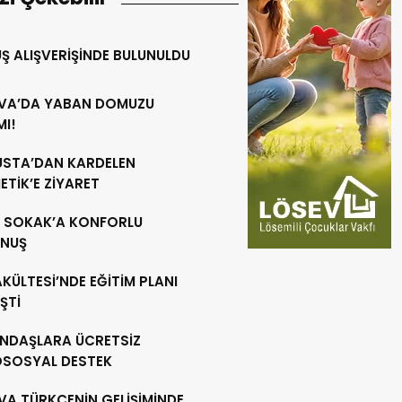
Ş ALIŞVERİŞİNDE BULUNULDU
VA’DA YABAN DOMUZU
MI!
 USTA’DAN KARDELEN
TİK’E ZİYARET
R SOKAK’A KONFORLU
NUŞ
AKÜLTESİ’NDE EĞİTİM PLANI
ŞTİ
NDAŞLARA ÜCRETSİZ
OSOSYAL DESTEK
VA TÜRKÇENİN GELİŞİMİNDE