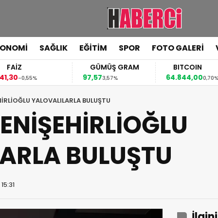
KONOMİ
SAĞLIK
EĞİTİM
SPOR
FOTO GALERİ
FAİZ
GÜMÜŞ GRAM
BITCOIN
,30
97,57
64.844,00
-0,55%
3,57%
0,70%
HİRLİOĞLU YALOVALILARLA BULUŞTU
ENİŞEHİRLİOĞLU
ARLA BULUŞTU
15:31
İlgin