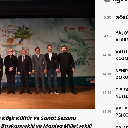
GÖRÜ
15:38
YALO
14:59
ALAR
VALİ
14:16
KOZME
NEHİ
14:15
DOKU
TIP F
14:14
NETLE
VATA
14:14
PSİK
n Köşk Kültür ve Sanat Sezonu
aşkanvekili ve Manisa Milletvekili
YALO