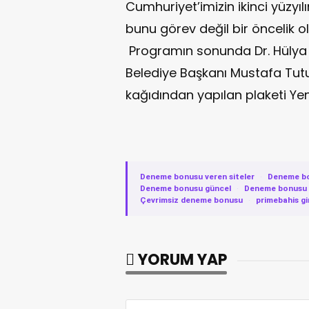
Cumhuriyet’imizin ikinci yüzyıl
bunu görev değil bir öncelik o
Programın sonunda Dr. Hülya K
Belediye Başkanı Mustafa Tutu
kağıdından yapılan plaketi Yeni
Deneme bonusu veren siteler
·
Deneme b
Deneme bonusu güncel
·
Deneme bonusu v
Çevrimsiz deneme bonusu
·
primebahis gi
YORUM YAP