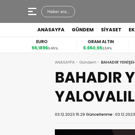
Haber ara...
ANASAYFA
GÜNDEM
SİYASET
E
EURO
GRAM ALTIN
55,1896
6.660,55
41
2%
0,45%
2,59%
ANASAYFA
Gündem
BAHADIR YENİŞE
BAHADIR Y
YALOVALIL
03.12.2023 15:29
Güncellenme :
03.12.2023 