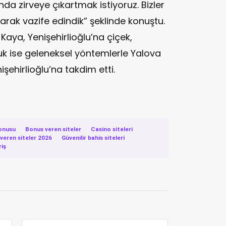
ında zirveye çıkartmak istiyoruz. Bizler
larak vazife edindik” şeklinde konuştu.
aya, Yenişehirlioğlu’na çiçek,
k ise geleneksel yöntemlerle Yalova
şehirlioğlu’na takdim etti.
onusu
·
Bonus veren siteler
·
Casino siteleri
·
eren siteler 2026
·
Güvenilir bahis siteleri
·
riş