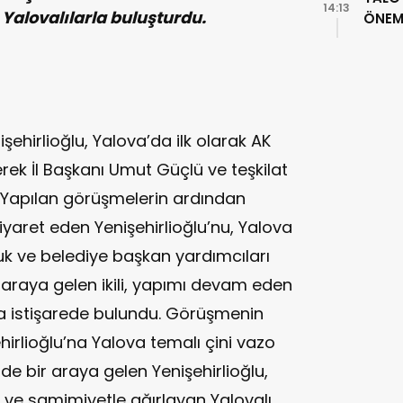
14:13
 Yalovalılarla buluşturdu.
ÖNEML
işehirlioğlu, Yalova’da ilk olarak AK
derek İl Başkanı Umut Güçlü ve teşkilat
. Yapılan görüşmelerin ardından
iyaret eden Yenişehirlioğlu’nu, Yalova
k ve belediye başkan yardımcıları
r araya gelen ikili, yapımı devam eden
a istişarede bulundu. Görüşmenin
irlioğlu’na Yalova temalı çini vazo
 de bir araya gelen Yenişehirlioğlu,
n ve samimiyetle ağırlayan Yalovalı