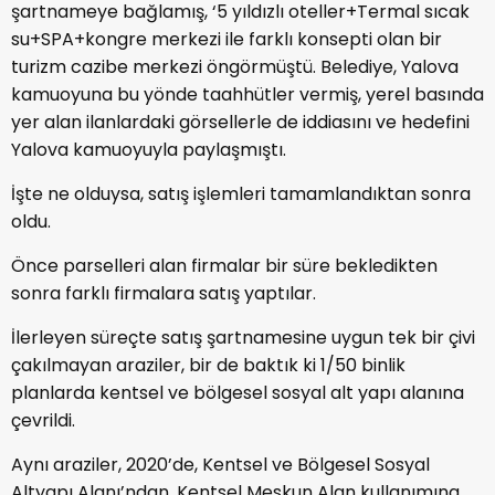
şartnameye bağlamış, ‘5 yıldızlı oteller+Termal sıcak
su+SPA+kongre merkezi ile farklı konsepti olan bir
turizm cazibe merkezi öngörmüştü. Belediye, Yalova
kamuoyuna bu yönde taahhütler vermiş, yerel basında
yer alan ilanlardaki görsellerle de iddiasını ve hedefini
Yalova kamuoyuyla paylaşmıştı.
İşte ne olduysa, satış işlemleri tamamlandıktan sonra
oldu.
Önce parselleri alan firmalar bir süre bekledikten
sonra farklı firmalara satış yaptılar.
İlerleyen süreçte satış şartnamesine uygun tek bir çivi
çakılmayan araziler, bir de baktık ki 1/50 binlik
planlarda kentsel ve bölgesel sosyal alt yapı alanına
çevrildi.
Aynı araziler, 2020’de, Kentsel ve Bölgesel Sosyal
Altyapı Alanı’ndan, Kentsel Meskun Alan kullanımına