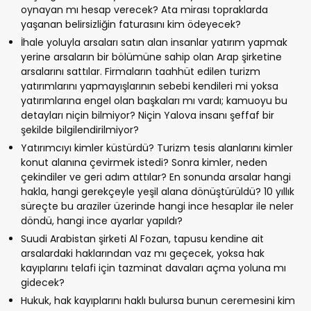
oynayan mı hesap verecek? Ata mirası topraklarda
yaşanan belirsizliğin faturasını kim ödeyecek?
İhale yoluyla arsaları satın alan insanlar yatırım yapmak
yerine arsaların bir bölümüne sahip olan Arap şirketine
arsalarını sattılar. Firmaların taahhüt edilen turizm
yatırımlarını yapmayışlarının sebebi kendileri mi yoksa
yatırımlarına engel olan başkaları mı vardı; kamuoyu bu
detayları niçin bilmiyor? Niçin Yalova insanı şeffaf bir
şekilde bilgilendirilmiyor?
Yatırımcıyı kimler küstürdü? Turizm tesis alanlarını kimler
konut alanına çevirmek istedi? Sonra kimler, neden
çekindiler ve geri adım attılar? En sonunda arsalar hangi
hakla, hangi gerekçeyle yeşil alana dönüştürüldü? 10 yıllık
süreçte bu araziler üzerinde hangi ince hesaplar ile neler
döndü, hangi ince ayarlar yapıldı?
Suudi Arabistan şirketi Al Fozan, tapusu kendine ait
arsalardaki haklarından vaz mı geçecek, yoksa hak
kayıplarını telafi için tazminat davaları açma yoluna mı
gidecek?
Hukuk, hak kayıplarını haklı bulursa bunun ceremesini kim