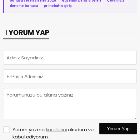
bonusu veren siteler 2026
·
Güvenilir bahis siteleri
·
Çevrimsiz
deneme bonusu
·
primebahis giriş
YORUM YAP
Yorum Yap
Yorum yazma
kurallarını
okudum ve
kabul ediyorum.