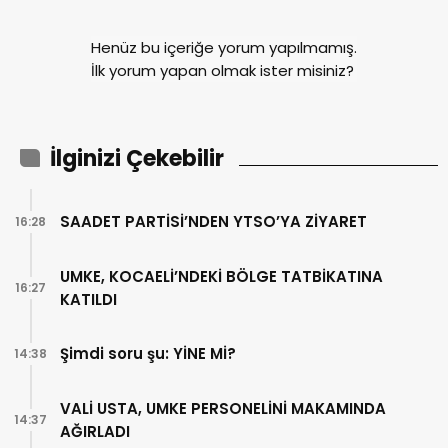
Henüz bu içeriğe yorum yapılmamış.
İlk yorum yapan olmak ister misiniz?
İlginizi Çekebilir
SAADET PARTİSİ’NDEN YTSO’YA ZİYARET
16:28
UMKE, KOCAELİ’NDEKİ BÖLGE TATBİKATINA
16:27
KATILDI
Şimdi soru şu: YİNE Mİ?
14:38
VALİ USTA, UMKE PERSONELİNİ MAKAMINDA
14:37
AĞIRLADI