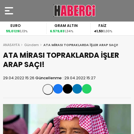
EURO
GRAM ALTIN
FAİZ
55,0129
6.579,83
41,53
0,13%
1,34%
0,00%
ANASAYFA
Gündem
ATA MİRASI TOPRAKLARDA İŞLER ARAP SAÇI!
ATA MİRASI TOPRAKLARDA İŞLER
ARAP SAÇI!
29.04.2022 15:26
Güncellenme :
29.04.2022 15:27