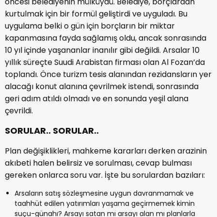
öncesi belediyenin mülküydü. Belediye, borçlardan
kurtulmak için bir formül geliştirdi ve uyguladı. Bu
uygulama belki o gün için borçların bir miktar
kapanmasına fayda sağlamış oldu, ancak sonrasında
10 yıl içinde yaşananlar inanılır gibi değildi. Arsalar 10
yıllık süreçte Suudi Arabistan firması olan Al Fozan’da
toplandı. Önce turizm tesis alanından rezidansların yer
alacağı konut alanına çevrilmek istendi, sonrasında
geri adım atıldı olmadı ve en sonunda yeşil alana
çevrildi.
SORULAR.. SORULAR..
Plan değişiklikleri, mahkeme kararları derken arazinin
akıbeti halen belirsiz ve sorulması, cevap bulması
gereken onlarca soru var. İşte bu sorulardan bazıları:
Arsaların satış sözleşmesine uygun davranmamak ve
taahhüt edilen yatırımları yaşama geçirmemek kimin
suçu-günahı? Arsayı satan mı arsayı alan mı planlarla