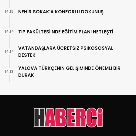
NEHİR SOKAK’A KONFORLU DOKUNUŞ
14:15
TIP FAKÜLTESİ’NDE EĞİTİM PLANI NETLEŞTİ
14:14
VATANDAŞLARA ÜCRETSİZ PSİKOSOSYAL
14:14
DESTEK
YALOVA TÜRKÇENİN GELİŞİMİNDE ÖNEMLİ BİR
14:13
DURAK