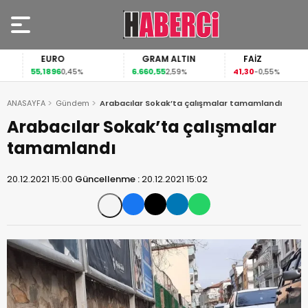
EURO
GRAM ALTIN
FAİZ
55,1896
6.660,55
41,30
0,45%
2,59%
-0,55%
ANASAYFA
Gündem
Arabacılar Sokak’ta çalışmalar tamamlandı
Arabacılar Sokak’ta çalışmalar
tamamlandı
20.12.2021 15:00
Güncellenme :
20.12.2021 15:02