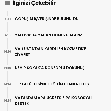
İlginizi Çekebilir
GÖRÜŞ ALIŞVERİŞİNDE BULUNULDU
15:38
YALOVA’DA YABAN DOMUZU ALARMI!
14:59
VALİ USTA’DAN KARDELEN KOZMETİK’E
14:16
ZİYARET
NEHİR SOKAK’A KONFORLU DOKUNUŞ
14:15
TIP FAKÜLTESİ’NDE EĞİTİM PLANI NETLEŞTİ
14:14
VATANDAŞLARA ÜCRETSİZ PSİKOSOSYAL
14:14
DESTEK