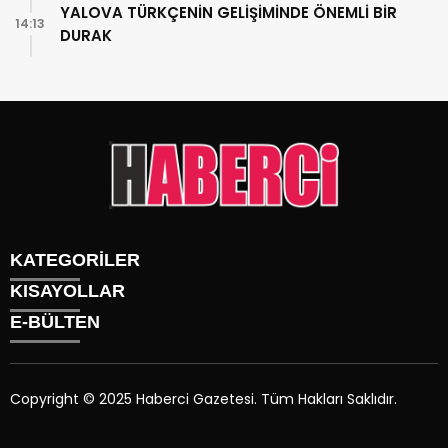
YALOVA TÜRKÇENİN GELİŞİMİNDE ÖNEMLİ BİR
14:13
DURAK
KATEGORİLER
KISAYOLLAR
Gündem
E-BÜLTEN
Siyaset
Künye
Sürmanşet
Üyelik
Eğitim
Tüm Yazarlar
Sağlık
Copyright © 2025 Haberci Gazetesi. Tüm Hakları Saklıdır.
İletişim
Spor
haberci.com.tr
e-bültenine abone olarak, tarafınıza haber,
Foto Galeri