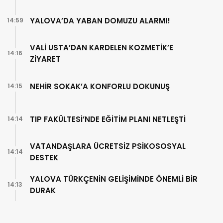
YALOVA’DA YABAN DOMUZU ALARMI!
14:59
VALİ USTA’DAN KARDELEN KOZMETİK’E
14:16
ZİYARET
NEHİR SOKAK’A KONFORLU DOKUNUŞ
14:15
TIP FAKÜLTESİ’NDE EĞİTİM PLANI NETLEŞTİ
14:14
VATANDAŞLARA ÜCRETSİZ PSİKOSOSYAL
14:14
DESTEK
YALOVA TÜRKÇENİN GELİŞİMİNDE ÖNEMLİ BİR
14:13
DURAK