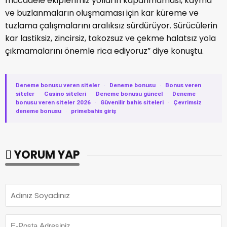
mücadele ekiplerimiz yolların kapanmaması, kayma
ve buzlanmaların oluşmaması için kar küreme ve
tuzlama çalışmalarını aralıksız sürdürüyor. Sürücülerin
kar lastiksiz, zincirsiz, takozsuz ve çekme halatsız yola
çıkmamalarını önemle rica ediyoruz” diye konuştu.
Deneme bonusu veren siteler
·
Deneme bonusu
·
Bonus veren
siteler
·
Casino siteleri
·
Deneme bonusu güncel
·
Deneme
bonusu veren siteler 2026
·
Güvenilir bahis siteleri
·
Çevrimsiz
deneme bonusu
·
primebahis giriş
YORUM YAP