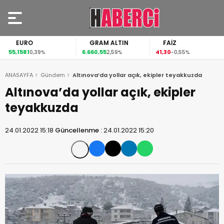
EURO
GRAM ALTIN
FAİZ
55,1581
6.660,55
41,30
0,39%
2,59%
-0,55%
ANASAYFA
Gündem
Altınova’da yollar açık, ekipler teyakkuzda
Altınova’da yollar açık, ekipler
teyakkuzda
24.01.2022 15:18
Güncellenme :
24.01.2022 15:20