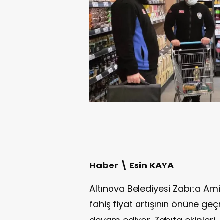
Haber \ Esin KAYA
Altınova Belediyesi Zabıta Amir
fahiş fiyat artışının önüne geç
devam ediyor. Zabıta ekipleri, 