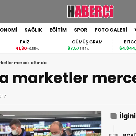
KONOMİ
SAĞLIK
EĞİTİM
SPOR
FOTO GALERİ
FAİZ
GÜMÜŞ GRAM
BITCOIN
41,30
97,57
64.844,00
-0,55%
3,57%
0,70
ketler mercek altında
a marketler merc
5:17
İlgin
GÖRÜ
15:38