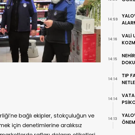
YALO
14:59
ALAR
VALİ
14:16
KOZME
NEHİ
14:15
DOKU
TIP F
14:14
NETLE
VATA
14:14
PSİK
liği’ne bağlı ekipler, stokçuluğun ve
YALO
14:13
ÖNEML
mek için denetimlerine aralıksız
marketlerde rafları dolaşıp etiketleri