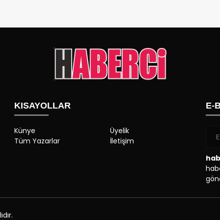
KISAYOLLAR
E-
Künye
Üyelik
Tüm Yazarlar
İletişim
hab
habe
gönd
dır.