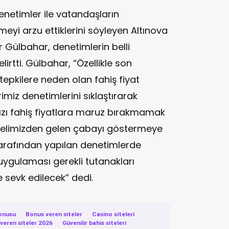
enetimler ile vatandaşların
yi arzu ettiklerini söyleyen Altınova
r Gülbahar, denetimlerin belli
irtti. Gülbahar, “Özellikle son
pkilere neden olan fahiş fiyat
imiz denetimlerini sıklaştırarak
zı fahiş fiyatlara maruz bırakmamak
ak elimizden gelen çabayı göstermeye
tarafından yapılan denetimlerde
 uygulaması gerekli tutanakları
e sevk edilecek” dedi.
onusu
·
Bonus veren siteler
·
Casino siteleri
·
eren siteler 2026
·
Güvenilir bahis siteleri
·