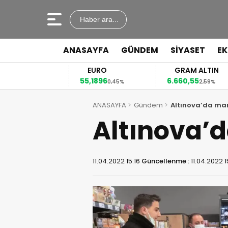
Haber ara...
ANASAYFA
GÜNDEM
SİYASET
E
EURO
GRAM ALTIN
55,1896
6.660,55
,12%
0,45%
2,59%
ANASAYFA
Gündem
Altınova’da mar
Altınova’d
11.04.2022 15:16
Güncellenme :
11.04.2022 1