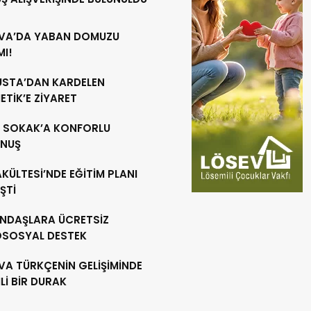
VA’DA YABAN DOMUZU
MI!
 USTA’DAN KARDELEN
TİK’E ZİYARET
R SOKAK’A KONFORLU
NUŞ
AKÜLTESİ’NDE EĞİTİM PLANI
ŞTİ
NDAŞLARA ÜCRETSİZ
OSOSYAL DESTEK
VA TÜRKÇENİN GELİŞİMİNDE
İ BİR DURAK