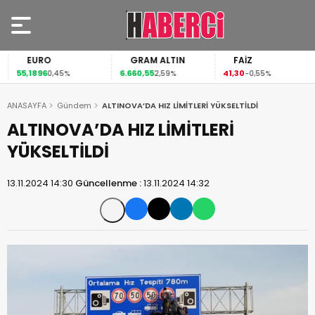
EURO
GRAM ALTIN
FAİZ
55,1896
6.660,55
41,30
0,45%
2,59%
-0,55%
ANASAYFA
Gündem
ALTINOVA’DA HIZ LİMİTLERİ YÜKSELTİLDİ
ALTINOVA’DA HIZ LİMİTLERİ
YÜKSELTİLDİ
13.11.2024 14:30
Güncellenme :
13.11.2024 14:32