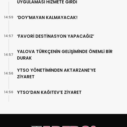
UYGULAMASI HİZMETE GİRDİ
‘DOY’MAYAN KALMAYACAK!
14:59
‘FAVORİ DESTİNASYON YAPACAĞIZ’
14:57
YALOVA TÜRKÇENİN GELİŞİMİNDE ÖNEMLİ BİR
14:57
DURAK
YTSO YÖNETİMİNDEN AKTARZANE’YE
14:56
ZİYARET
YTSO’DAN KAĞITEV’E ZİYARET
14:56