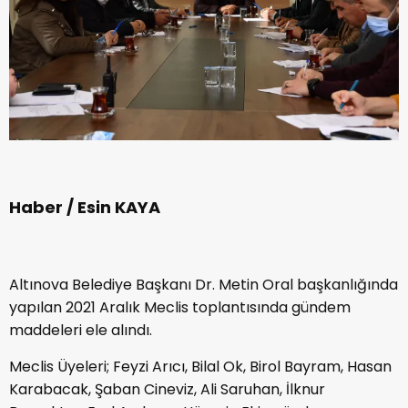
Haber / Esin KAYA
Altınova Belediye Başkanı Dr. Metin Oral başkanlığında
yapılan 2021 Aralık Meclis toplantısında gündem
maddeleri ele alındı.
Meclis Üyeleri; Feyzi Arıcı, Bilal Ok, Birol Bayram, Hasan
Karabacak, Şaban Cineviz, Ali Saruhan, İlknur