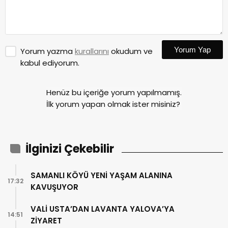
Yorum Yap
Yorum yazma
kurallarını
okudum ve
kabul ediyorum.
Henüz bu içeriğe yorum yapılmamış.
İlk yorum yapan olmak ister misiniz?
İlginizi Çekebilir
SAMANLI KÖYÜ YENİ YAŞAM ALANINA
17:32
KAVUŞUYOR
VALİ USTA’DAN LAVANTA YALOVA’YA
14:51
ZİYARET