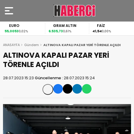
EURO
GRAM ALTIN
FAİZ
55,0053
6.535,73
41,54
0,02%
0,61%
0,00%
ANASAYFA
Gündem
ALTINOVA KAPALI PAZAR YERİ TÖRENLE AÇILDI
ALTINOVA KAPALI PAZAR YERİ
TÖRENLE AÇILDI
28.07.2023 15:23
Güncellenme :
28.07.2023 15:24