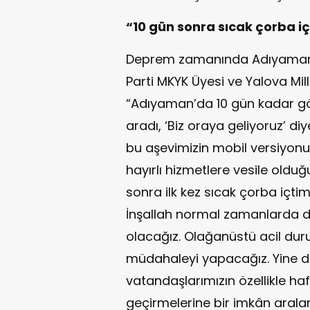
“10 gün sonra sıcak çorba iç
Deprem zamanında Adıyaman’d
Parti MKYK Üyesi ve Yalova Mi
“Adıyaman’da 10 gün kadar gör
aradı, ‘Biz oraya geliyoruz’ di
bu aşevimizin mobil versiyon
hayırlı hizmetlere vesile olduğ
sonra ilk kez sıcak çorba içti
İnşallah normal zamanlarda da 
olacağız. Olağanüstü acil dur
müdahaleyi yapacağız. Yine d
vatandaşlarımızın özellikle ha
geçirmelerine bir imkân aralam