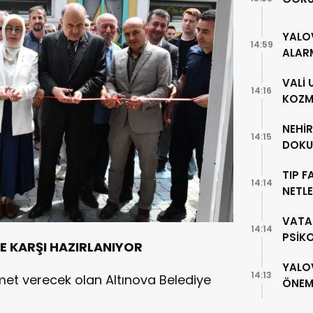
YALO
14:59
ALAR
VALİ
14:16
KOZME
NEHİ
14:15
DOKU
TIP F
14:14
NETLE
VATA
14:14
PSİK
NE KARŞI HAZIRLANIYOR
YALO
14:13
met verecek olan Altınova Belediye
ÖNEML