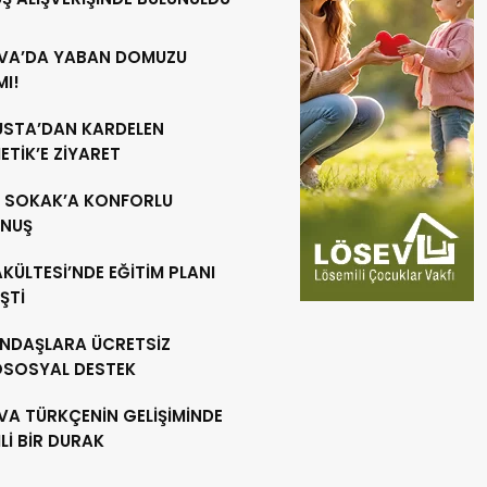
VA’DA YABAN DOMUZU
MI!
 USTA’DAN KARDELEN
TİK’E ZİYARET
R SOKAK’A KONFORLU
NUŞ
AKÜLTESİ’NDE EĞİTİM PLANI
ŞTİ
NDAŞLARA ÜCRETSİZ
OSOSYAL DESTEK
VA TÜRKÇENİN GELİŞİMİNDE
İ BİR DURAK