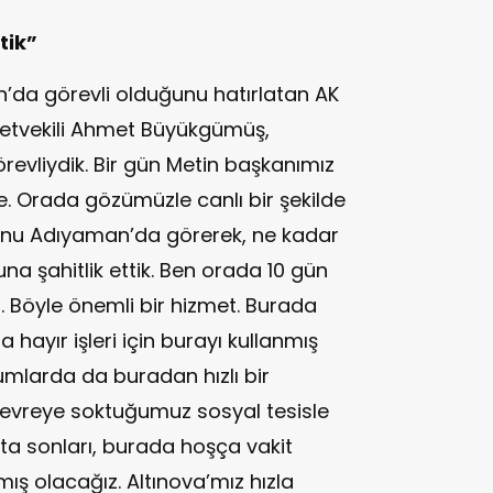
tik”
a görevli olduğunu hatırlatan AK
lletvekili Ahmet Büyükgümüş,
evliydik. Bir gün Metin başkanımız
ye. Orada gözümüzle canlı bir şekilde
unu Adıyaman’da görerek, ne kadar
una şahitlik ettik. Ben orada 10 gün
m. Böyle önemli bir hizmet. Burada
hayır işleri için burayı kullanmış
umlarda da buradan hızlı bir
evreye soktuğumuz sosyal tesisle
fta sonları, burada hoşça vakit
ış olacağız. Altınova’mız hızla