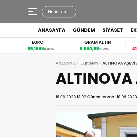
Haber ara...
ANASAYFA
GÜNDEM
SİYASET
E
EURO
GRAM ALTIN
55,1896
6.660,55
41
2%
0,45%
2,59%
ANASAYFA
Gündem
ALTINOVA AŞEVİ 
ALTINOVA 
18.06.2023 13:02
Güncellenme :
18.06.2023