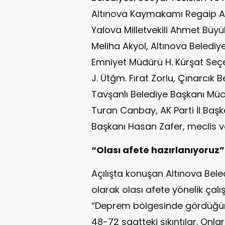
Altınova Kaymakamı Regaip Ah
Yalova Milletvekili Ahmet Büyü
Meliha Akyol, Altınova Belediye
Emniyet Müdürü H. Kürşat Seç
J. Ütğm. Fırat Zorlu, Çınarcık
Tavşanlı Belediye Başkanı Müc
Turan Canbay, AK Parti İl Başk
Başkanı Hasan Zafer, meclis ve 
“Olası afete hazırlanıyoruz”
Açılışta konuşan Altınova Bele
olarak olası afete yönelik çalış
“Deprem bölgesinde gördüğümüz
48-72 saatteki sıkıntılar. Onla