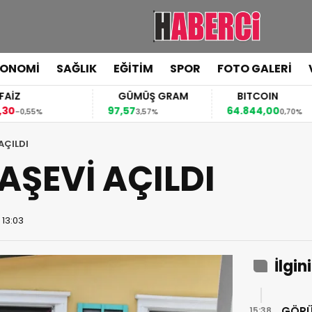
KONOMİ
SAĞLIK
EĞİTİM
SPOR
FOTO GALERİ
FAİZ
GÜMÜŞ GRAM
BITCOIN
,30
97,57
64.844,00
-0,55%
3,57%
0,70%
AÇILDI
AŞEVİ AÇILDI
 13:03
İlgin
GÖRÜ
15:38