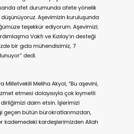
zamanda afet durumunda afete yönelik
k düşünüyoruz. Aşevimizin kuruluşunda
ğümüze teşekkür ediyorum. Aşevimizi;
dımlaşma Vakfı ve Kızılay’ın desteği
mizde bir gıda mühendisimiz, 7
lunuyor” dedi.
a Milletvekili Meliha Akyol, “Bu aşevini,
met etmesi dolayısıyla çok kıymetli
irliğimizi daim etsin. İşlerimizi
eği geçen bütün bürokratlarımızdan,
er kademedeki kardeşlerimizden Allah