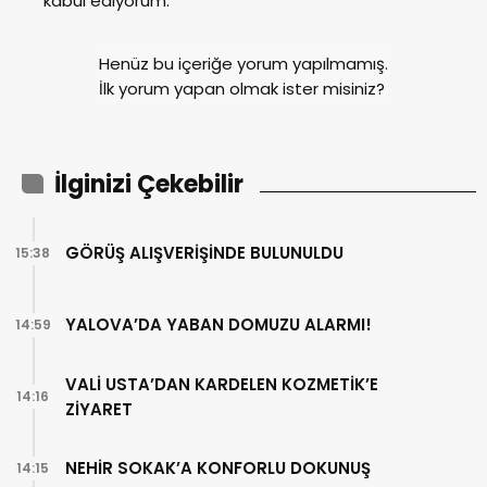
kabul ediyorum.
Henüz bu içeriğe yorum yapılmamış.
İlk yorum yapan olmak ister misiniz?
İlginizi Çekebilir
GÖRÜŞ ALIŞVERİŞİNDE BULUNULDU
15:38
YALOVA’DA YABAN DOMUZU ALARMI!
14:59
VALİ USTA’DAN KARDELEN KOZMETİK’E
14:16
ZİYARET
NEHİR SOKAK’A KONFORLU DOKUNUŞ
14:15