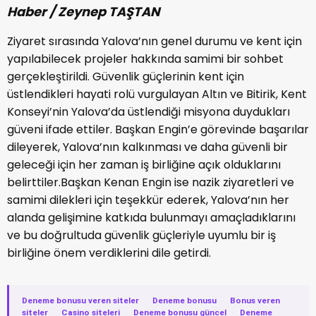
Haber / Zeynep TAŞTAN
Ziyaret sırasında Yalova’nın genel durumu ve kent için
yapılabilecek projeler hakkında samimi bir sohbet
gerçekleştirildi. Güvenlik güçlerinin kent için
üstlendikleri hayati rolü vurgulayan Altın ve Bitirik, Kent
Konseyi’nin Yalova’da üstlendiği misyona duydukları
güveni ifade ettiler. Başkan Engin’e görevinde başarılar
dileyerek, Yalova’nın kalkınması ve daha güvenli bir
geleceği için her zaman iş birliğine açık olduklarını
belirttiler.Başkan Kenan Engin ise nazik ziyaretleri ve
samimi dilekleri için teşekkür ederek, Yalova’nın her
alanda gelişimine katkıda bulunmayı amaçladıklarını
ve bu doğrultuda güvenlik güçleriyle uyumlu bir iş
birliğine önem verdiklerini dile getirdi.
Deneme bonusu veren siteler
·
Deneme bonusu
·
Bonus veren
siteler
·
Casino siteleri
·
Deneme bonusu güncel
·
Deneme