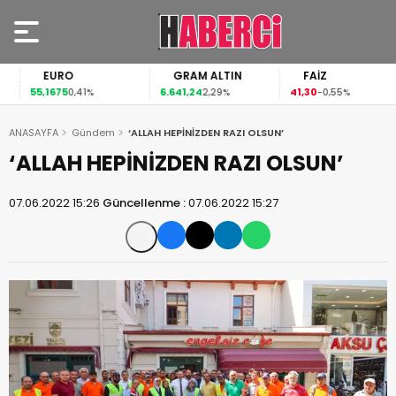
EURO
GRAM ALTIN
FAİZ
55,1675
6.641,24
41,30
0,41%
2,29%
-0,55%
ANASAYFA
Gündem
‘ALLAH HEPİNİZDEN RAZI OLSUN’
‘ALLAH HEPİNİZDEN RAZI OLSUN’
07.06.2022 15:26
Güncellenme :
07.06.2022 15:27