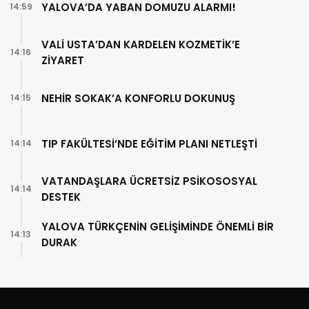
YALOVA’DA YABAN DOMUZU ALARMI!
14:59
VALİ USTA’DAN KARDELEN KOZMETİK’E
14:16
ZİYARET
NEHİR SOKAK’A KONFORLU DOKUNUŞ
14:15
TIP FAKÜLTESİ’NDE EĞİTİM PLANI NETLEŞTİ
14:14
VATANDAŞLARA ÜCRETSİZ PSİKOSOSYAL
14:14
DESTEK
YALOVA TÜRKÇENİN GELİŞİMİNDE ÖNEMLİ BİR
14:13
DURAK