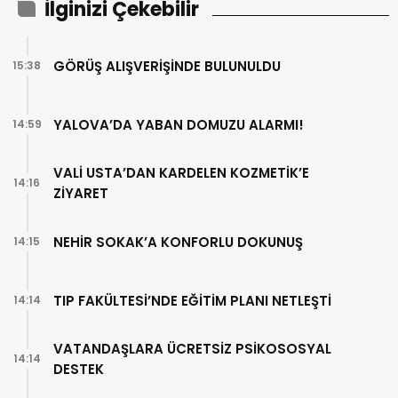
İlginizi Çekebilir
GÖRÜŞ ALIŞVERİŞİNDE BULUNULDU
15:38
YALOVA’DA YABAN DOMUZU ALARMI!
14:59
VALİ USTA’DAN KARDELEN KOZMETİK’E
14:16
ZİYARET
NEHİR SOKAK’A KONFORLU DOKUNUŞ
14:15
TIP FAKÜLTESİ’NDE EĞİTİM PLANI NETLEŞTİ
14:14
VATANDAŞLARA ÜCRETSİZ PSİKOSOSYAL
14:14
DESTEK