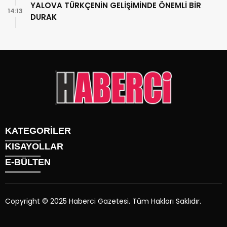
YALOVA TÜRKÇENİN GELİŞİMİNDE ÖNEMLİ BİR
14:13
DURAK
KATEGORİLER
KISAYOLLAR
Gündem
E-BÜLTEN
Siyaset
Künye
Sürmanşet
Üyelik
Eğitim
Tüm Yazarlar
Sağlık
Copyright © 2025 Haberci Gazetesi. Tüm Hakları Saklıdır.
İletişim
Spor
haberci.com.tr
e-bültenine abone olarak, tarafınıza haber,
Foto Galeri