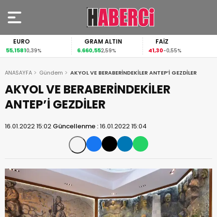
EURO
GRAM ALTIN
FAİZ
55,1581
6.660,55
41,30
0,39%
2,59%
-0,55%
ANASAYFA
Gündem
AKYOL VE BERABERİNDEKİLER ANTEP’İ GEZDİLER
AKYOL VE BERABERİNDEKİLER
ANTEP’İ GEZDİLER
16.01.2022 15:02
Güncellenme :
16.01.2022 15:04