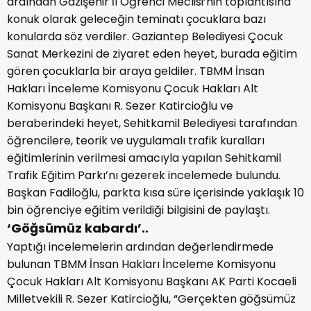
ardından Gazişehir İl Öğrenci Meclisi’nin toplantısına
konuk olarak geleceğin teminatı çocuklara bazı
konularda söz verdiler. Gaziantep Belediyesi Çocuk
Sanat Merkezini de ziyaret eden heyet, burada eğitim
gören çocuklarla bir araya geldiler. TBMM İnsan
Hakları İnceleme Komisyonu Çocuk Hakları Alt
Komisyonu Başkanı R. Sezer Katircioğlu ve
beraberindeki heyet, Sehitkamil Belediyesi tarafından
öğrencilere, teorik ve uygulamalı trafik kuralları
eğitimlerinin verilmesi amacıyla yapılan Sehitkamil
Trafik Eğitim Parkı’nı gezerek incelemede bulundu.
Başkan Fadiloğlu, parkta kısa süre içerisinde yaklaşık 10
bin öğrenciye eğitim verildiği bilgisini de paylaştı.
‘Göğsümüz kabardı’..
Yaptığı incelemelerin ardından değerlendirmede
bulunan TBMM İnsan Hakları İnceleme Komisyonu
Çocuk Hakları Alt Komisyonu Başkanı AK Parti Kocaeli
Milletvekili R. Sezer Katircioğlu, “Gerçekten göğsümüz