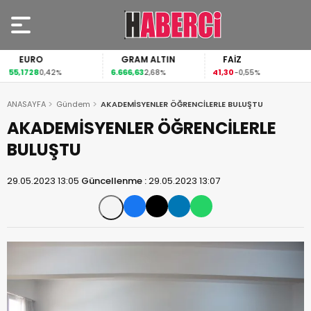
EURO
GRAM ALTIN
FAİZ
55,1728
6.666,63
41,30
0,42%
2,68%
-0,55%
ANASAYFA
Gündem
AKADEMİSYENLER ÖĞRENCİLERLE BULUŞTU
AKADEMİSYENLER ÖĞRENCİLERLE
BULUŞTU
29.05.2023 13:05
Güncellenme :
29.05.2023 13:07