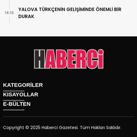
YALOVA TÜRKÇENİN GELİŞİMİNDE ÖNEMLİ BİR
14:13
DURAK
KATEGORİLER
KISAYOLLAR
Gündem
E-BÜLTEN
Siyaset
Künye
Sürmanşet
Üyelik
Eğitim
Tüm Yazarlar
Sağlık
Copyright © 2025 Haberci Gazetesi. Tüm Hakları Saklıdır.
İletişim
Spor
haberci.com.tr
e-bültenine abone olarak, tarafınıza haber,