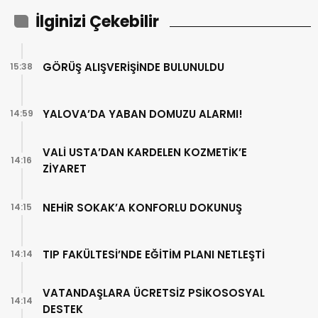
İlginizi Çekebilir
GÖRÜŞ ALIŞVERİŞİNDE BULUNULDU
15:38
YALOVA’DA YABAN DOMUZU ALARMI!
14:59
VALİ USTA’DAN KARDELEN KOZMETİK’E
14:16
ZİYARET
NEHİR SOKAK’A KONFORLU DOKUNUŞ
14:15
TIP FAKÜLTESİ’NDE EĞİTİM PLANI NETLEŞTİ
14:14
VATANDAŞLARA ÜCRETSİZ PSİKOSOSYAL
14:14
DESTEK