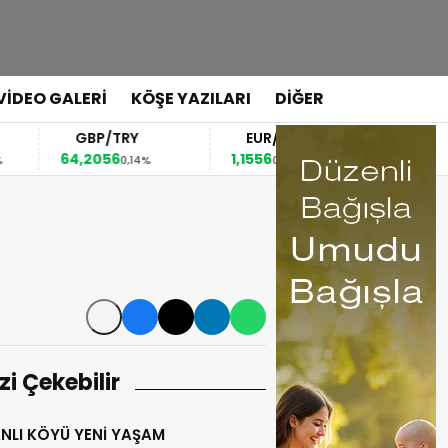
VİDEO GALERİ
KÖŞE YAZILARI
DİĞER
GBP/TRY
EUR/USD
BREN
64,2056
1,1556
79,40
0,14%
0,03%
-0
izi Çekebilir
NLI KÖYÜ YENİ YAŞAM