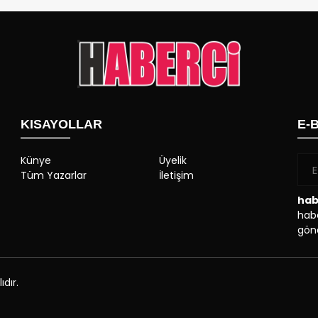
KISAYOLLAR
E-
Künye
Üyelik
Tüm Yazarlar
İletişim
hab
habe
gönd
dır.