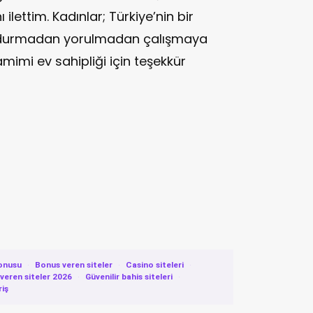
ı ilettim. Kadınlar; Türkiye’nin bir
 durmadan yorulmadan çalışmaya
imi ev sahipliği için teşekkür
onusu
·
Bonus veren siteler
·
Casino siteleri
·
eren siteler 2026
·
Güvenilir bahis siteleri
·
riş