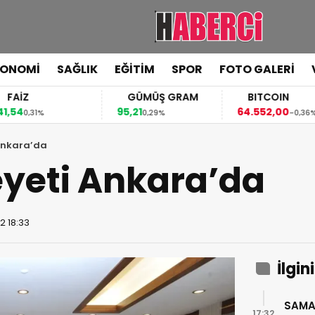
KONOMİ
SAĞLIK
EĞİTİM
SPOR
FOTO GALERİ
FAİZ
GÜMÜŞ GRAM
BITCOIN
,54
95,21
64.552,00
0,31%
0,29%
-0,36%
 Ankara’da
eyeti Ankara’da
2 18:33
İlgin
SAMA
17:32