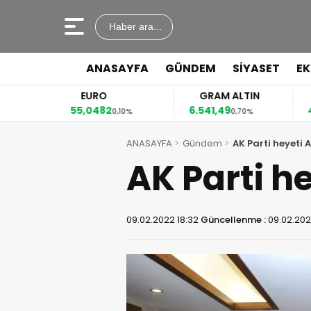
Haber ara...
ANASAYFA
GÜNDEM
SİYASET
E
EURO
GRAM ALTIN
55,0482
6.541,49
41
3%
0,10%
0,70%
ANASAYFA
Gündem
AK Parti heyeti
AK Parti h
09.02.2022 18:32
Güncellenme :
09.02.202