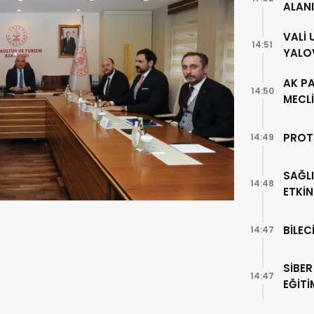
ALAN
VALİ
14:51
YALO
AK PA
14:50
MECLİ
PROT
14:49
SAĞLI
14:48
ETKİN
BİLEC
14:47
SİBER
14:47
EĞİTİ