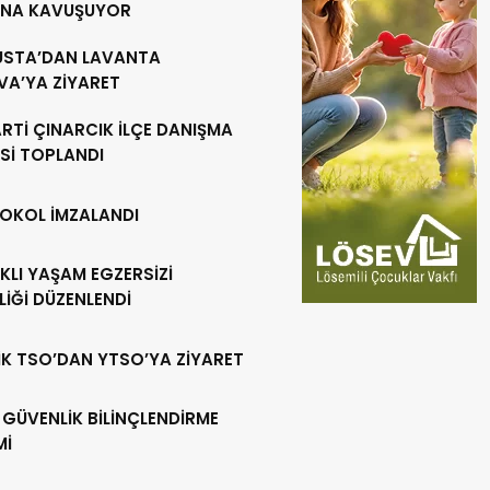
INA KAVUŞUYOR
 USTA’DAN LAVANTA
VA’YA ZİYARET
RTİ ÇINARCIK İLÇE DANIŞMA
Sİ TOPLANDI
OKOL İMZALANDI
KLI YAŞAM EGZERSİZİ
LİĞİ DÜZENLENDİ
İK TSO’DAN YTSO’YA ZİYARET
 GÜVENLİK BİLİNÇLENDİRME
Mİ