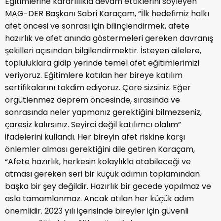
Eğitimlerine kararlılıkla devam ettiklerini söyleyen
MAG-DER Başkanı Sabri Karaçam, “İlk hedefimiz halkı
afet öncesi ve sonrası için bilinçlendirmek, afete
hazırlık ve afet anında göstermeleri gereken davranış
şekilleri açısından bilgilendirmektir. İsteyen ailelere,
topluluklara gidip yerinde temel afet eğitimlerimizi
veriyoruz. Eğitimlere katılan her bireye katılım
sertifikalarını takdim ediyoruz. Çare sizsiniz. Eğer
örgütlenmez deprem öncesinde, sırasında ve
sonrasında neler yapmanız gerektiğini bilmezseniz,
çaresiz kalırsınız. Seyirci değil katılımcı olalım”
ifadelerini kullandı. Her bireyin afet riskine karşı
önlemler alması gerektiğini dile getiren Karaçam,
“Afete hazırlık, herkesin kolaylıkla atabileceği ve
atması gereken seri bir küçük adımın toplamından
başka bir şey değildir. Hazırlık bir gecede yapılmaz ve
asla tamamlanmaz. Ancak atılan her küçük adım
önemlidir. 2023 yılı içerisinde bireyler için güvenli