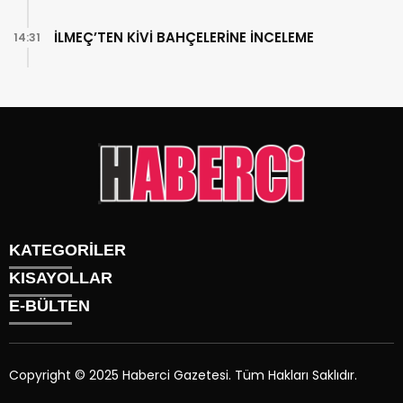
İLMEÇ’TEN KİVİ BAHÇELERİNE İNCELEME
14:31
KATEGORİLER
KISAYOLLAR
Gündem
E-BÜLTEN
Siyaset
Künye
Sürmanşet
Üyelik
Eğitim
Tüm Yazarlar
Sağlık
Copyright © 2025 Haberci Gazetesi. Tüm Hakları Saklıdır.
İletişim
Spor
haberci.com.tr
e-bültenine abone olarak, tarafınıza haber,