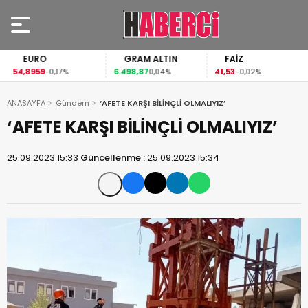
EURO
GRAM ALTIN
FAİZ
54,8959
6.498,87
41,53
-0,17%
0,04%
-0,02%
ANASAYFA
Gündem
‘AFETE KARŞI BİLİNÇLİ OLMALIYIZ’
‘AFETE KARŞI BİLİNÇLİ OLMALIYIZ’
25.09.2023 15:33
Güncellenme :
25.09.2023 15:34