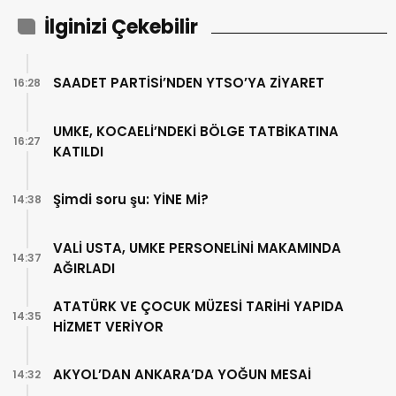
İlginizi Çekebilir
SAADET PARTİSİ’NDEN YTSO’YA ZİYARET
16:28
UMKE, KOCAELİ’NDEKİ BÖLGE TATBİKATINA
16:27
KATILDI
Şimdi soru şu: YİNE Mİ?
14:38
VALİ USTA, UMKE PERSONELİNİ MAKAMINDA
14:37
AĞIRLADI
ATATÜRK VE ÇOCUK MÜZESİ TARİHİ YAPIDA
14:35
HİZMET VERİYOR
AKYOL’DAN ANKARA’DA YOĞUN MESAİ
14:32